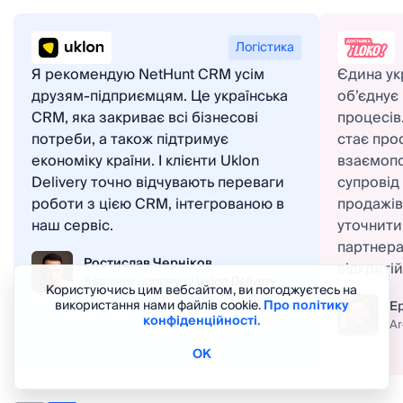
Логістика
Я рекомендую NetHunt CRM усім
Єдина ук
друзям-підприємцям. Це українська
об’єднує
CRM, яка закриває всі бізнесові
процесів
потреби, а також підтримує
стає про
економіку країни. І клієнти Uklon
взаємопов
Delivery точно відчувають переваги
супровід
роботи з цією CRM, інтегрованою в
продажів
наш сервіс.
уточнити 
партнера
Ростислав Черніков
відкритій
Керівник напрямку
Uklon Delivery
Користуючись цим вебсайтом, ви погоджуєтесь на
використання нами файлів cookie.
Про політику
Е
конфіденційності
.
A
ОК