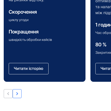
оптиміз
та нала
Скорочення
між під
циклу угоди
1 годи
Покращення
Час обро
швидкість обробки кейсів
80 %
Закритих
Читати історію
Чита