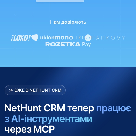
Нам довіряють
ВЖЕ В NETHUNT CRM
NetHunt CRM тепер
працює
з AI-інструментами
через MCP