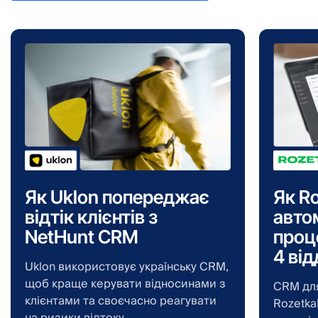
Як Uklon попереджає
Як R
відтік клієнтів з
авто
NetHunt CRM
проц
4 ві
Uklon використовує українську CRM,
щоб краще керувати відносинами з
CRM для
клієнтами та своєчасно реагувати
Rozetka
на ризики відтоку.