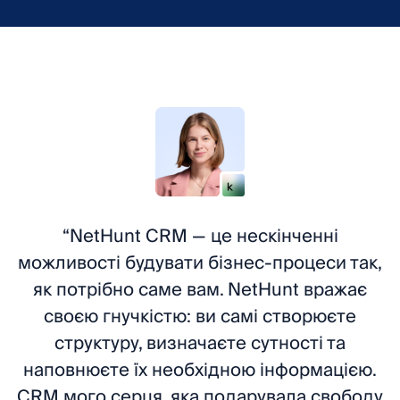
“NetHunt CRM — це нескінченні
можливості будувати бізнес-процеси так,
як потрібно саме вам. NetHunt вражає
своєю гнучкістю: ви самі створюєте
структуру, визначаєте сутності та
наповнюєте їх необхідною інформацією.
СRM мого серця, яка подарувала свободу