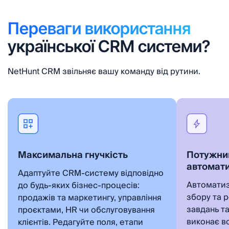
Переваги використання
української CRM системи?
NetHunt CRM звільняє вашу команду від рутини.
Максимальна гнучкість
Потужни
автомати
Адаптуйте CRM-систему відповідно
Автоматиз
до будь-яких бізнес-процесів:
збору та р
продажів та маркетингу, управління
завдань т
проєктами, HR чи обслуговування
виконає в
клієнтів. Редагуйте поля, етапи