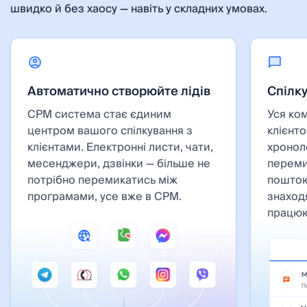
швидко й без хаосу — навіть у складних умовах.
Автоматично створюйте лідів
Спілку
СРМ система стає єдиним
Уся ком
центром вашого спілкування з
клієнто
клієнтами. Електронні листи, чати,
хронол
месенджери, дзвінки — більше не
переми
потрібно перемикатись між
поштою
програмами, усе вже в СРМ.
знаходя
працюю