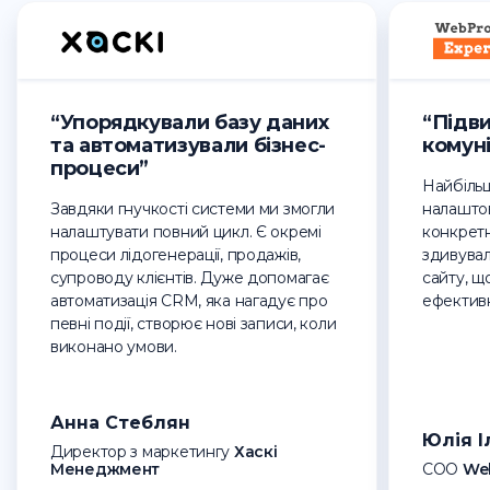
“Упорядкували базу даних
“Підв
та автоматизували бізнес-
комуні
процеси”
Найбіль
Завдяки гнучкості системи ми змогли
налаштов
налаштувати повний цикл. Є окремі
конкретн
процеси лідогенерації, продажів,
здивувала
супроводу клієнтів. Дуже допомагає
сайту, щ
автоматизація CRM, яка нагадує про
ефективн
певні події, створює нові записи, коли
виконано умови.
Анна Стеблян
Юлія 
Директор з маркетингу
Хаскі
Менеджмент
СОО
We