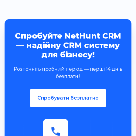
Спробуйте NetHunt CRM
— надійну CRM систему
для бізнесу!
Розпочніть пробний період — перші 14 днів
безплатні!
Спробувати безплатно