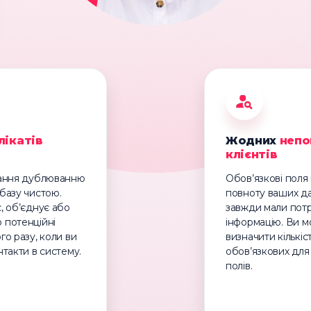
лікатів
Жодних
непо
клієнтів
гання дублюванню
Обов’язкові пол
базу чистою.
повноту ваших да
, об’єднує або
завжди мали пот
 потенційні
інформацію. Ви 
го разу, коли ви
визначити кількіс
нтакти в систему.
обов’язкових для
полів.