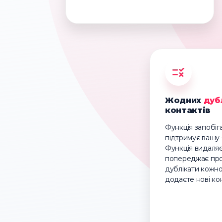
Жодних
дуб
контактів
Функція запобі
підтримує вашу 
Функція видаляє
попереджає про
дублікати кожно
додаєте нові ко