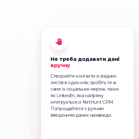
Не треба додавати дані
вручну
Створюйте контакти із вхідних
листів в один клік; зробіть те ж
саме із соціальних мереж, таких
як LinkedIn, яка напряму
інтегрується із NetHunt CRM.
Попрощайтеся з ручним
введенням даних назавжди.