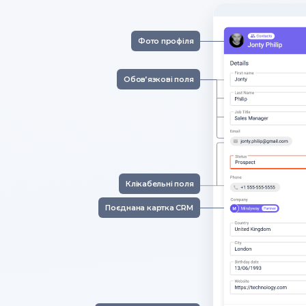
Фото профіля
Обов’язкові поля
Клікабельні поля
Поєднана картка CRM