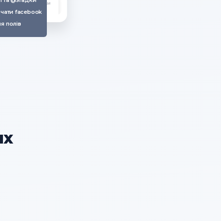
і та @згадки
 чати facebook
я полів
их