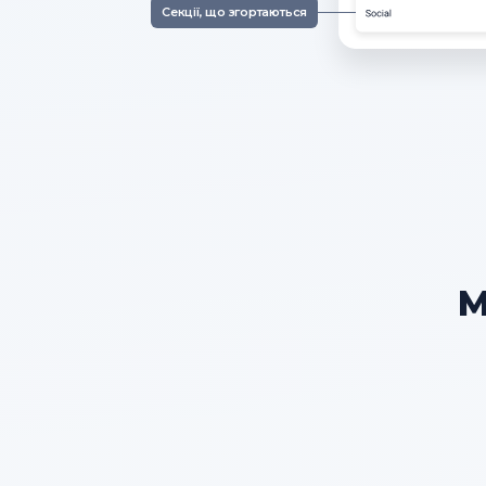
Секції, що згортаються
М