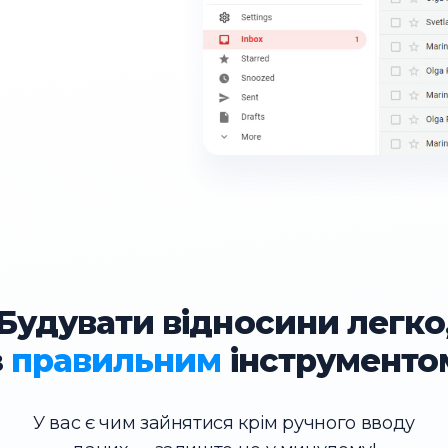
Будувати відносини легко
з
правильним
інструменто
У вас є чим зайнятися крім ручного вводу