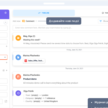
Додавайте нові події
Журнал д