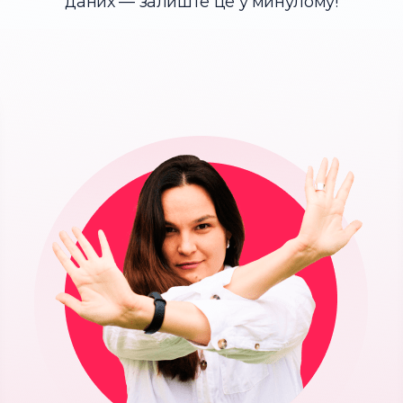
даних — залиште це у минулому!