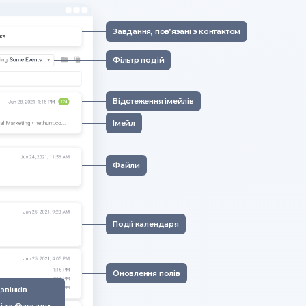
Завдання, пов’язані з контактом
Фільтр подій
Відстеження імейлів
Імейл
Файли
Події календаря
Оновлення полів
звінків