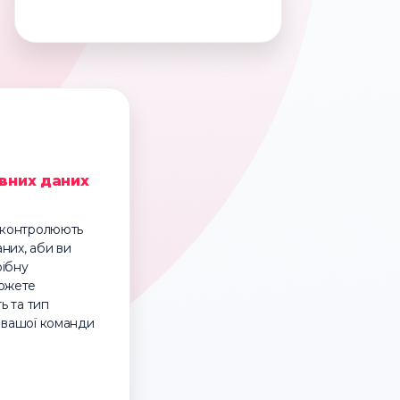
вних даних
я контролюють
них, аби ви
рібну
можете
ть та тип
 вашої команди