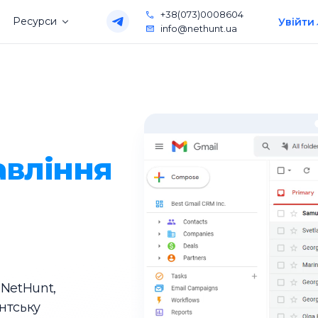
+38(073)0008604
Ресурси
Увійти
info@nethunt.ua
авління
 NetHunt,
нтську