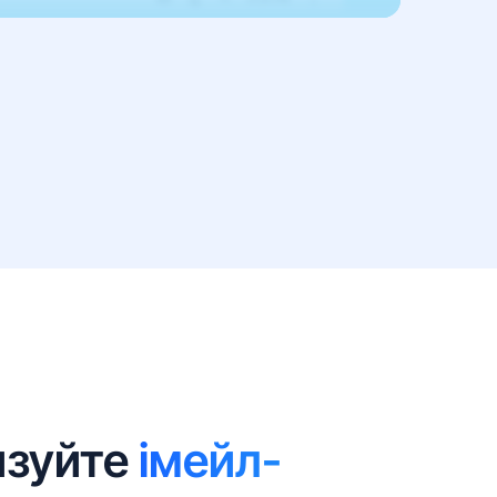
изуйте
імейл-