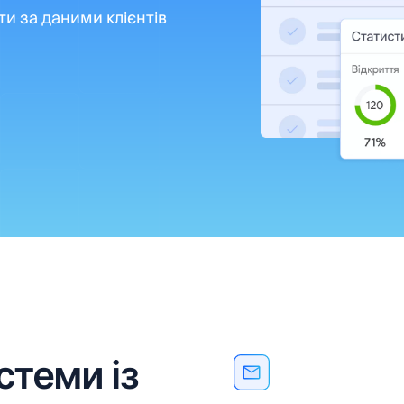
ти за даними клієнтів
теми із