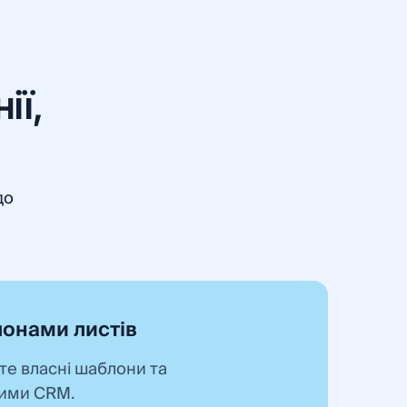
ії,
до
онами листів
те власні шаблони та
ними CRM.