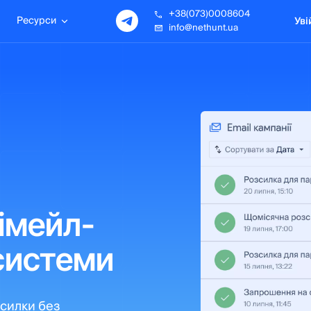
+38(073)0008604
Ресурси
Уві
info@nethunt.ua
 імейл-
системи
зсилки без