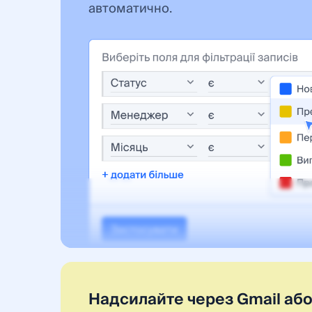
автоматично.
Надсилайте через Gmail аб