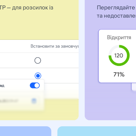
TP — для розсилок із
Переглядайте в
та недоставлен