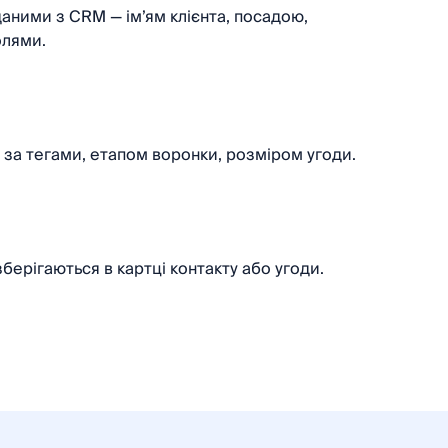
аними з CRM — ім’ям клієнта, посадою,
олями.
за тегами, етапом воронки, розміром угоди.
берігаються в картці контакту або угоди.