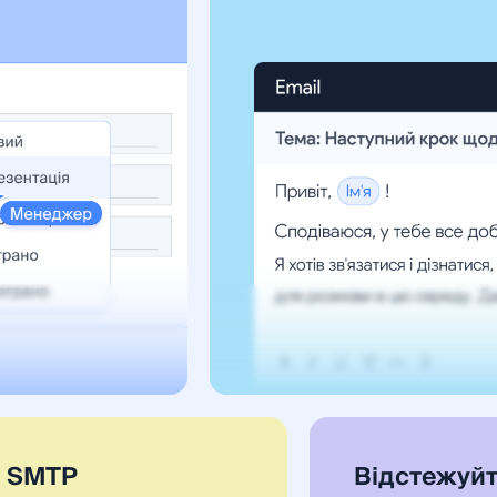
о SMTP
Відстежуйт