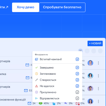
йти
Хочу демо
Спробувати безплатно