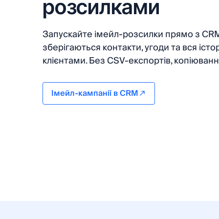
розсилками
Запускайте імейл-розсилки прямо з CRM
зберігаються контакти, угоди та вся істор
клієнтами. Без CSV-експортів, копіюванн
Імейл-кампанії в CRM