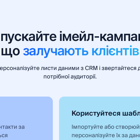
пускайте імейл-кампан
що
залучають клієнтів
ерсоналізуйте листи даними з CRM і звертайтеся 
потрібної аудиторії.
Користуйтеся шабл
нтакти за
Імпортуйте або створюй
ься
персоналізуйте їх за да