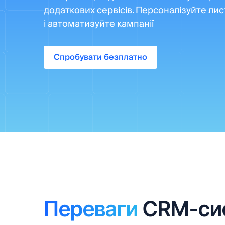
додаткових сервісів. Персоналізуйте лис
і автоматизуйте кампанії
Спробувати безплатно
Переваги
CRM-сис