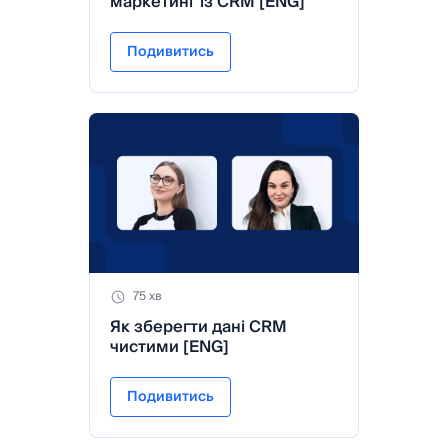
маркетинг із CRM [ENG]
Подивитись
75 хв
Як зберегти дані CRM
чистими [ENG]
Подивитись