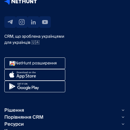
CRM, що зроблена українцями
для українців 🇺🇦
NetHunt розширення
Рішення
Порівняння CRM
Можливості NetHunt
Ресурси
Таск-менеджер vs NetHunt
Email-кампанії