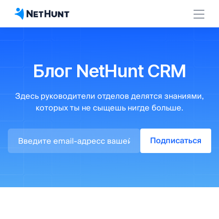
Блог NetHunt CRM
Здесь руководители отделов
делятся знаниями,
которых ты не сыщешь нигде больше.
Подписаться