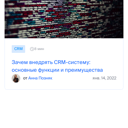
СRM
8 мин
Зачем внедрять CRM-систему:
основные функции и преимущества
от
Анна Позняк
янв. 14, 2022