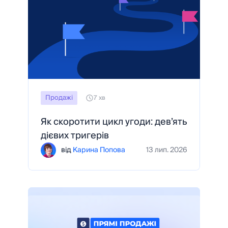
Продажі
7 хв
Як скоротити цикл угоди: дев’ять
дієвих тригерів
від
Карина Попова
13 лип. 2026