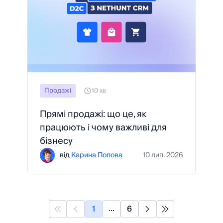
Продажі
10 хв
Прямі продажі: що це, як
працюють і чому важливі для
бізнесу
від
Карина Попова
10 лип. 2026
1
6
...