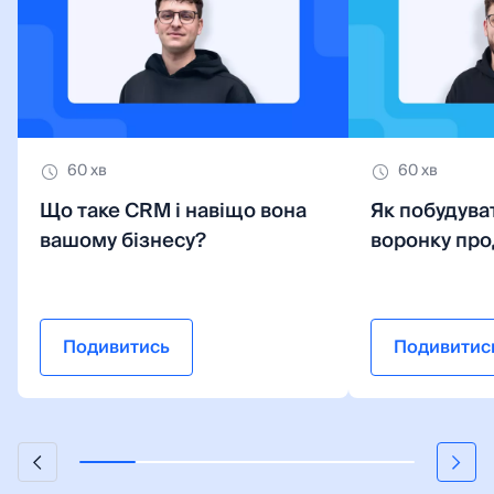
60 хв
60 хв
Що таке CRM і навіщо вона
Як побудува
вашому бізнесу?
воронку про
Подивитись
Подивитис