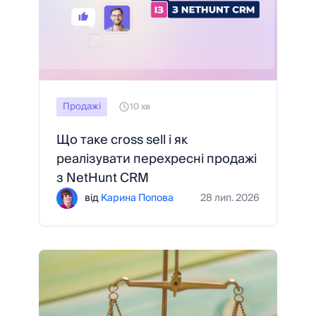
Продажі
10 хв
Що таке cross sell і як
реалізувати перехресні продажі
з NetHunt CRM
від
Карина Попова
28 лип. 2026