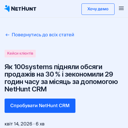
Хочу демо
Повернутись до всіх статей
Кейси клієнтів
Як 100systems підняли обсяги
продажів на 30 % і зекономили 29
годин часу за місяць за допомогою
NetHunt CRM
Cпробувати NetHunt CRM
·
квіт 14, 2026
6 хв