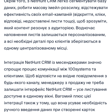
Окрім того, з NetHunt СRM легко сегментувати базу
даних, робити масову імейл-розсилку, відстежувати
ефективність своїх email-кампаній (відкриття, кліки,
відповіді, недоставлені листи тощо), щоб зрозуміти,
який контент резонує з аудиторією. Водночас
наповнення листів залишається персоналізованим,
а всі необхідні деталі про клієнтів зберігаються в
одному централізованому місці.
Інтеграція NetHunt CRM із месенджерами значно
спрощує процес комунікації між 100systems та
клієнтами. Щоб відповісти на вхідне повідомлення з
будь-якого каналу, менеджеру з продажу не треба
залишати інтерфейс NetHunt CRM — усе листування
доступне в єдиному вікні. Вагомий плюс цієї
інтеграції також у тому, що вона усуває необхідність
ручного введення даних при створенні карток