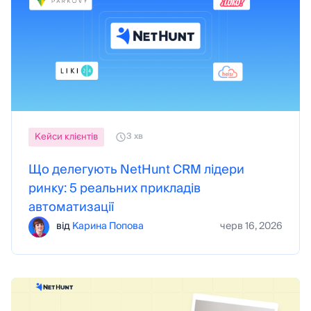
Кейси клієнтів
3 хв
Що делегують NetHunt CRM лідери
ринку: 5 реальних прикладів
автоматизації
від
Карина Попова
черв 16, 2026