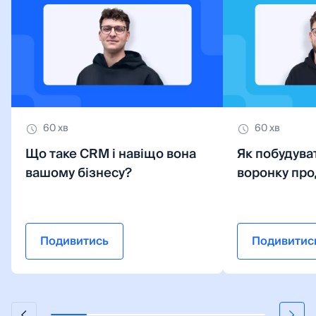
60 хв
60 хв
Що таке CRM і навіщо вона
Як побудува
вашому бізнесу?
воронку про
Подивитись
Подивитис