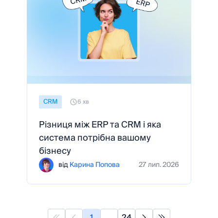
CRM
6 хв
Різниця між ERP та CRM і яка
система потрібна вашому
бізнесу
від
Карина Попова
27 лип. 2026
1
24
...