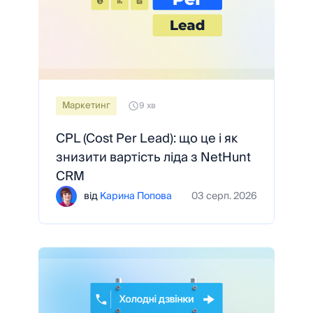
Maркетинг
9 хв
CPL (Cost Per Lead): що це і як
знизити вартість ліда з NetHunt
CRM
від
Карина Попова
03 серп. 2026