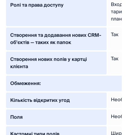
Входить 
Ролі та права доступу
тарифног
плану
Так
Створення та додавання нових CRM-
об'єктів — таких як папок
Так
Створення нових полів у картці
клієнта
Обмеження:
Необмеж
Кількість відкритих угод
Необмеже
Поля
Широкий
Кастомні типи полів