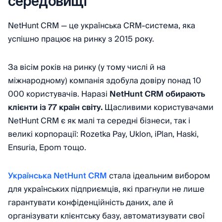
середовищі
NetHunt CRM — це українська СRM-система, яка
успішно працює на ринку з 2015 року.
За вісім років на ринку (у тому числі й на
міжнародному) компанія здобула довіру понад 10
000 користувачів.
Наразі
NetHunt CRM обирають
клієнти із 77 країн світу.
Щасливими користувачами
NetHunt CRM є як малі та середні бізнеси, так і
великі корпорації: Rozetka Pay, Uklon, iPlan, Haski,
Ensuria, Epom тощо.
Українська NetHunt CRM
стала ідеальним вибором
для українських підприємців, які прагнули не лише
гарантувати конфіденційність даних, але й
організувати клієнтську базу, автоматизувати свої