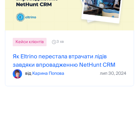
Кейси клієнтів
3 хв
Як Eltrino перестала втрачати лідів
завдяки впровадженню NetHunt CRM
від
Карина Попова
лип 30, 2024