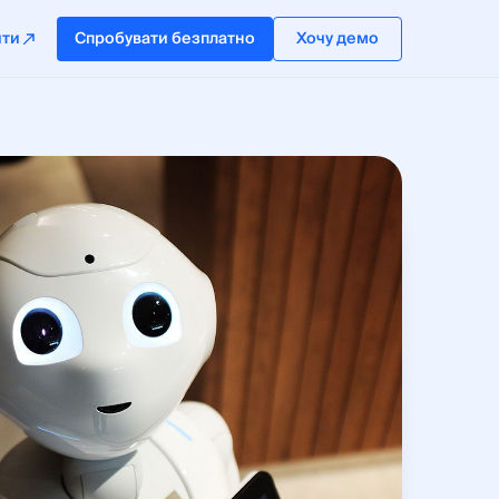
йти
Спробувати безплатно
Хочу демо