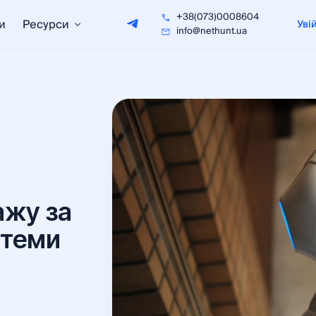
+38(073)0008604
и
Ресурси
Уві
info@nethunt.ua
ажу за
стеми