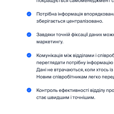
покращується самоменеджмент спі
Потрібна інформація впорядкована 
зберігається централізовано.
Завдяки точній фіксації даних мож
маркетингу.
Комунікація між відділами і співр
переглядати потрібну інформацію 
Дані не втрачаються, коли хтось і
Новим співробітникам легко пере
Контроль ефективності відділу пр
стає швидшим і точнішим.