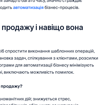
я занадто багато часу, значно страждає
иходить
автоматизація
бізнес-процесів.
 продажу і навіщо вона
сіб спростити виконання шаблонних операцій,
новка задач, спілкування з клієнтами, розсилки
рограми для автоматизації бізнесу мінімізують
ані, виключають можливість помилок.
в продажу?
номанітних дій; знижується стрес,