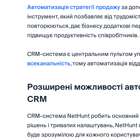
Автоматизація стратегії продажу
за доп
інструмент, який позбавляє від трудоміс
повторюються, дає бізнесу додаткові пе
підвищує продуктивність співробітників.
CRM-система є центральним пультом упр
всеканальність
, тому автоматизація від
Розширені можливості авт
CRM
CRM-система NetHunt робить основний а
рішень і тривалих налаштувань, NetHunt
буде зрозумілою для кожного користува