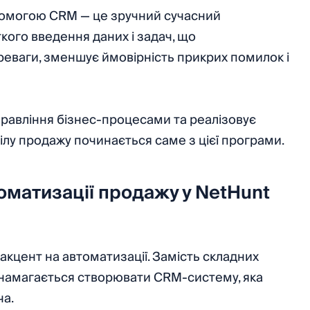
омогою CRM — це зручний сучасний
ткого введення даних і задач, що
реваги, зменшує ймовірність прикрих помилок і
авління бізнес-процесами та реалізовує
ділу продажу починається саме з цієї програми.
оматизації продажу у NetHunt
кцент на автоматизації. Замість складних
 намагається створювати CRM-систему, яка
ча.