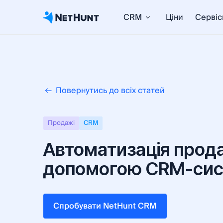
CRM
Ціни
Сервіс
Повернутись до всіх статей
Продажі
CRM
Автоматизація прод
допомогою CRM-си
Cпробувати NetHunt CRM