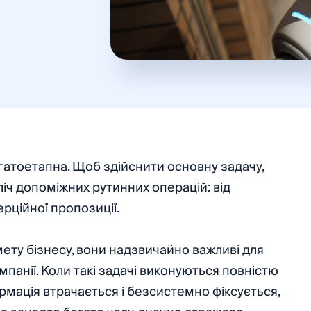
агатоетапна. Щоб здійснити основну задачу,
іч допоміжних рутинних операцій: від
рційної пропозиції.
мету бізнесу, вони надзвичайно важливі для
панії. Коли такі задачі виконуються повністю
ормація втрачається і безсистемно фіксується,