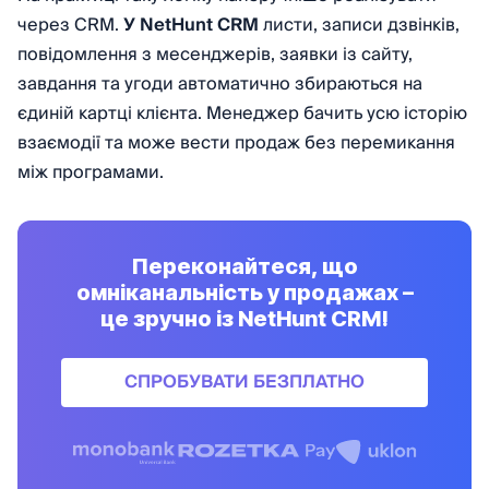
через CRM.
У NetHunt CRM
листи, записи дзвінків,
повідомлення з месенджерів, заявки із сайту,
завдання та угоди автоматично збираються на
єдиній картці клієнта. Менеджер бачить усю історію
взаємодії та може вести продаж без перемикання
між програмами.
Переконайтеся, що
омніканальність у продажах –
це зручно із NetHunt CRM!
СПРОБУВАТИ БЕЗПЛАТНО