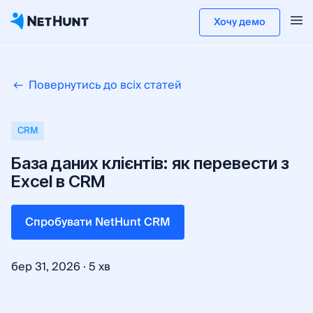
Хочу демо
Повернутись до всіх статей
CRM
База даних клієнтів: як перевести з
Excel в CRM
Cпробувати NetHunt CRM
·
бер 31, 2026
5 хв