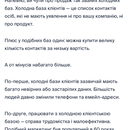
Напевно, ви чули про продаж так званих холодних
баз. Холодна база клієнтів — це список контактів
осіб, які не мають уявлення ні про вашу компанію, ні
про продукт.
Плюс у подібних баз один: можна купити велику
кількість контактів за низьку вартість.
А от мінусів набагато більше.
По-перше, холодні бази клієнтів зазвичай мають
багато невірних або застарілих даних. Більшість
людей давно змінили телефони та емейл-адреси.
По-друге, працювати з холодною клієнтською
базою — справа трудомістка і малоефективна.
Подібний маркетинг був популярний в 60 роках