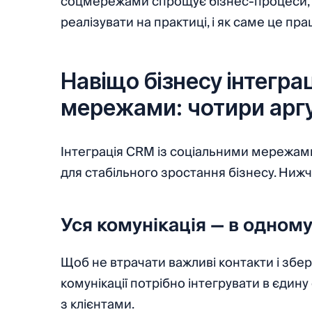
соцмережами спрощує бізнес-процеси, як
реалізувати на практиці, і як саме це пр
Навіщо бізнесу інтегра
мережами: чотири арг
Інтеграція CRM із соціальними мережами
для стабільного зростання бізнесу. Ниж
Уся комунікація — в одному 
Щоб не втрачати важливі контакти і збере
комунікації потрібно інтегрувати в єдин
з клієнтами.