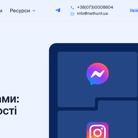
+38(073)0008604
и
Ресурси
Уві
info@nethunt.ua
ами:
сті