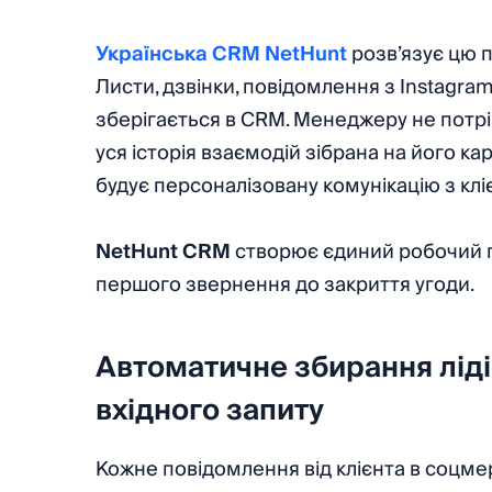
Українська CRM NetHunt
розв’язує цю п
Листи, дзвінки, повідомлення з Instagra
зберігається в CRM. Менеджеру не потріб
уся історія взаємодій зібрана на його ка
будує персоналізовану комунікацію з клі
NetHunt CRM
створює єдиний робочий пр
першого звернення до закриття угоди.
Автоматичне збирання ліді
вхідного запиту
Кожне повідомлення від клієнта в соцме