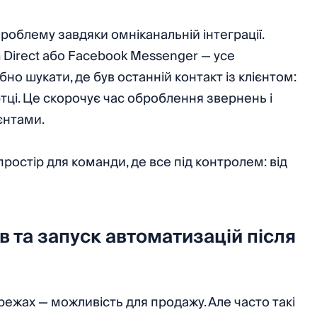
роблему завдяки омніканальній інтеграції.
m Direct або Facebook Messenger — усе
но шукати, де був останній контакт із клієнтом:
ртці. Це скорочує час оброблення звернень і
єнтами.
остір для команди, де все під контролем: від
в та запуск автоматизацій після
режах — можливість для продажу. Але часто такі