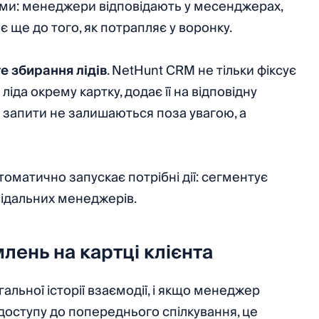
ми: менеджери відповідають у месенджерах,
ає ще до того, як потрапляє у воронку.
е збирання лідів
. NetHunt CRM не тільки фіксує
іда окрему картку, додає її на відповідну
 запити не залишаються поза увагою, а
оматично запускає потрібні дії: сегментує
відальних менеджерів.
лень на картці клієнта
альної історії взаємодії, і якщо менеджер
 доступу до попереднього спілкування, це