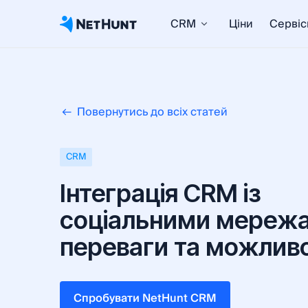
CRM
Ціни
Сервіс
Повернутись до всіх статей
CRM
Інтеграція CRM із
соціальними мереж
переваги та можливо
Cпробувати NetHunt CRM