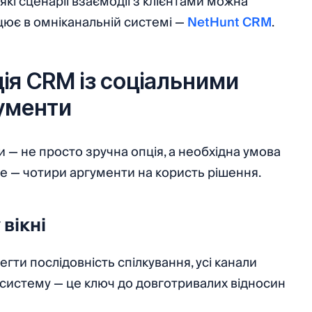
і сценарії взаємодії з клієнтами можна
ацює в омніканальній системі —
NetHunt CRM
.
ція CRM із соціальними
ументи
 — не просто зручна опція, а необхідна умова
че — чотири аргументи на користь рішення.
вікні
гти послідовність спілкування, усі канали
у систему — це ключ до довготривалих відносин