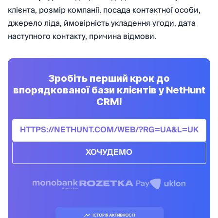
клієнта, розмір компанії, посада контактної особи,
джерело ліда, ймовірність укладення угоди, дата
наступного контакту, причина відмови.
Зробіть перший крок до
впорядкованої бази клієнтів у NetHunt
CRM!
HTTPS://NETHUNT.COM/WEB/?RG=UA&L=UK
ХОЧУДЕМО