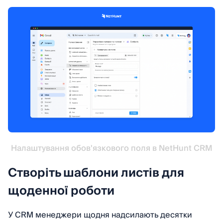
Налаштування обов'язкового поля в NetHunt CRM
Створіть шаблони листів для
щоденної роботи
У CRM менеджери щодня надсилають десятки