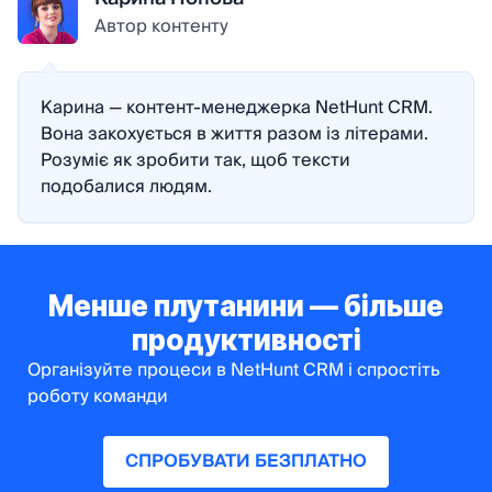
Автор контенту
Карина — контент-менеджерка NetHunt CRM.
Вона закохується в життя разом із літерами.
Розуміє як зробити так, щоб тексти
подобалися людям.
Менше плутанини — більше
продуктивності
Організуйте процеси в NetHunt CRM і спростіть
роботу команди
СПРОБУВАТИ БЕЗПЛАТНО