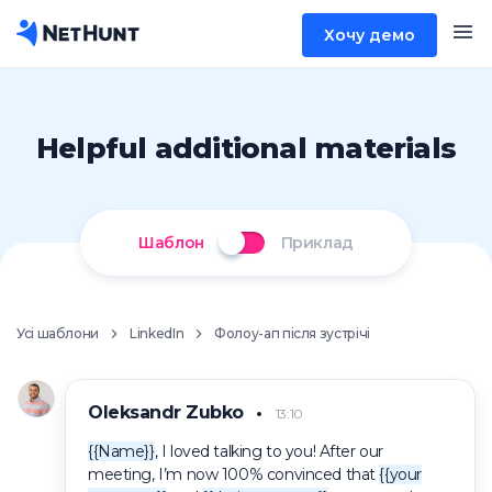
Хочу демо
Helpful additional materials
Шаблон
Приклад
Усі шаблони
LinkedIn
Фолоу-ап після зустрічі
Oleksandr Zubko
13:10
{{Name}}
, I loved talking to you! After our
meeting, I’m now 100% convinced that
{{your