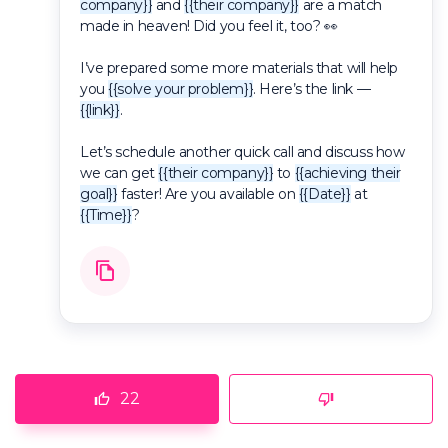
company}}
and
{{their company}}
are a match
made in heaven! Did you feel it, too? 👀
I’ve prepared some more materials that will help
you
{{solve your problem}}
. Here’s the link —
{{link}}
.
Let’s schedule another quick call and discuss how
we can get
{{their company}}
to
{{achieving their
goal}}
faster! Are you available on
{{Date}}
at
{{Time}}
?
22