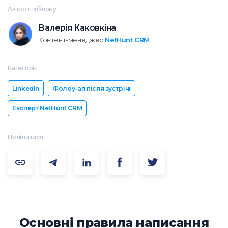
Автор шаблону
Валерія Каковкіна
Контент-менеджер
NetHunt CRM
Категорія
LinkedIn
Фолоу-ап після зустрічі
Експерт NetHunt CRM
Поділитися
Основні правила написання