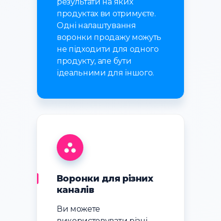
результати на яких
продуктах ви отримуєте.
Одні налаштування
воронки продажу можуть
не підходити для одного
продукту, але бути
ідеальними для іншого.
Воронки для різних
каналів
Ви можете
використовувати різні