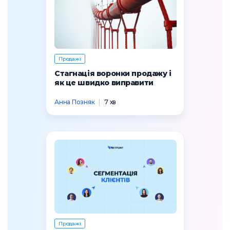
Продажі
Стагнація воронки продажу і
як це швидко виправити
Анна Позняк
|
7 хв
Продажі