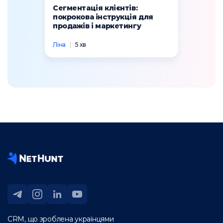
Сегментація клієнтів:
покрокова інструкція для
продажів і маркетингу
Ліна
|
5 хв
CRM, що зроблена українцями