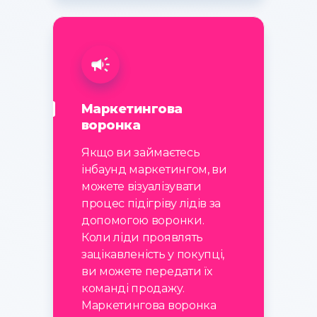
Маркетингова
воронка
Якщо ви займаєтесь
інбаунд маркетингом, ви
можете візуалізувати
процес підігріву лідів за
допомогою воронки.
Коли ліди проявлять
зацікавленість у покупці,
ви можете передати їх
команді продажу.
Маркетингова воронка