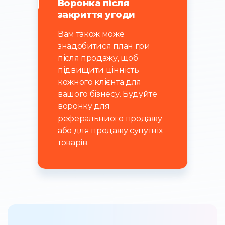
Воронка після
закриття угоди
Вам також може
знадобитися план гри
після продажу, щоб
підвищити цінність
кожного клієнта для
вашого бізнесу. Будуйте
воронку для
реферальниого продажу
або для продажу супутніх
товарів.