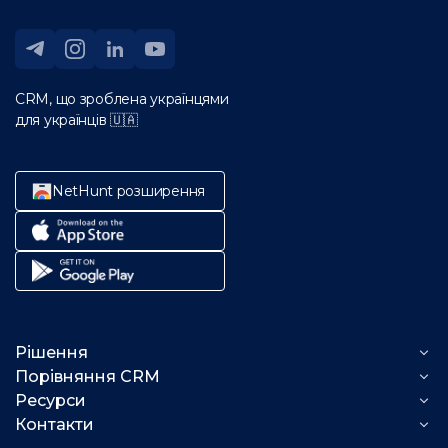
CRM, що зроблена українцями
для українців 🇺🇦
NetHunt розширення
Рішення
Порівняння CRM
Можливості NetHunt
Ресурси
Таск-менеджер vs NetHunt
Email-кампанії
Індустрії
Контакти
Телеграм-канал
Автоматизація продажу
Pipedrive vs NetHunt