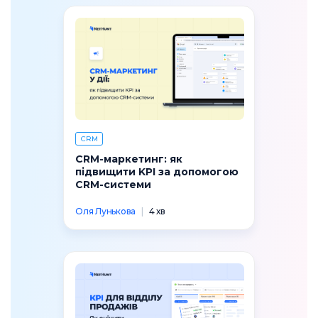
CRM
CRM-маркетинг: як
підвищити KPI за допомогою
CRM-системи
Оля Лунькова
|
4 хв