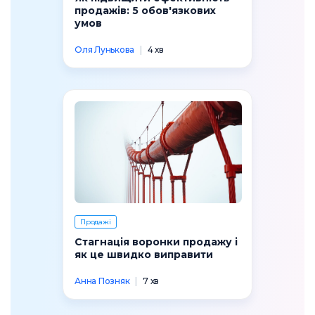
продажів: 5 обов'язкових
умов
Оля Лунькова
|
4 хв
Продажі
Стагнація воронки продажу і
як це швидко виправити
Анна Позняк
|
7 хв