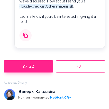
we’ve discussed. How about I send you a
{{guide/checklist/other materials}}
.
Let me know if you’d be interested in giving it a
read.
22
Автор шаблону
Валерія Каковкіна
Контент-менеджер
NetHunt CRM