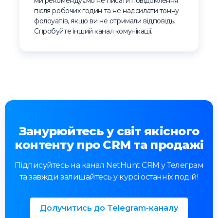
ми рекомендуємо не писати повідомлення
після робочих годин та не надсилати тонну
фолоуапів, якщо ви не отримали відповідь.
Спробуйте інший канал комунікації.
Занурюйтесь у світ якісного
контенту про CRM та продажі
Підписуйтесь на канал NetHunt CRM у Телеграм
та завжди залишайтесь у курсі останніх подій!
Долучитись до Telegram-каналу