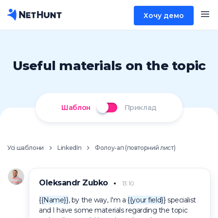
Хочу демо
Useful materials on the topic
Шаблон
Приклад
Усі шаблони
LinkedIn
Фолоу-ап (повторний лист)
Oleksandr Zubko
13:10
{{Name}}
, by the way, I'm a
{{your field}}
specialist
and I have some materials regarding the topic