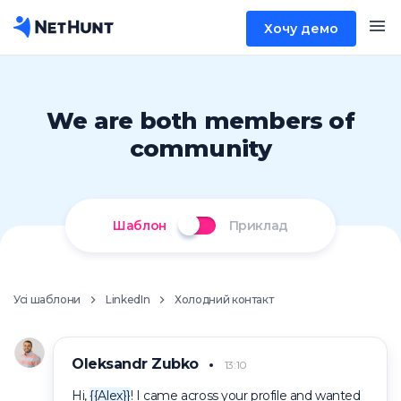
Хочу демо
We are both members of
community
Шаблон
Приклад
Усі шаблони
LinkedIn
Холодний контакт
Oleksandr Zubko
13:10
Hi,
{{Alex}}
! I came across your profile and wanted