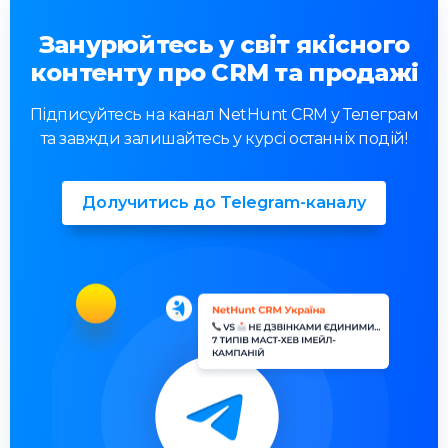
Занурюйтесь у світ якісного
контенту про CRM та продажі
Підписуйтесь на канал NetHunt CRM у Телеграм
та завжди залишайтесь у курсі останніх подій!
Долучитись до Telegram-каналу