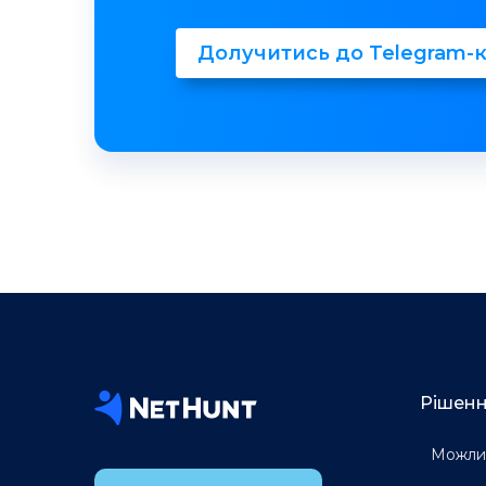
Долучитись до Telegram-
Рішен
Можлив