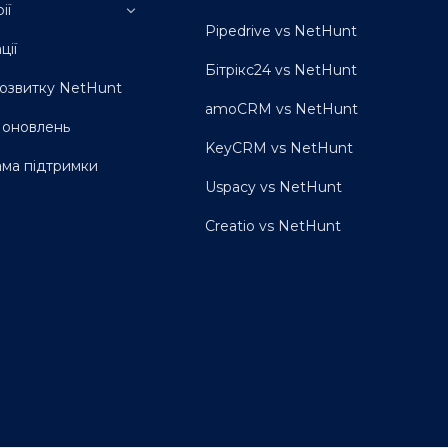
ампанії
ії
тизація продажу
Pipedrive vs NetHunt
жливості
я B2B
ції
я відділу продажів
Бітрікс24 vs NetHunt
я юристів
озвитку NetHunt
я нерухомості
amoCRM vs NetHunt
я маркетингових
я оновлень
й
KeyCRM vs NetHunt
я енергобізнесів
ма підтримки
я забудовників
Uspacy vs NetHunt
я рекрутингу
я агробізнесів
Creatio vs NetHunt
я освітніх закладів
я івент-агенцій
я консалтингу