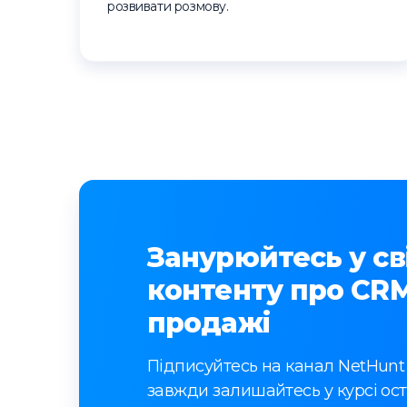
розвивати розмову.
Занурюйтесь у сві
контенту про CRM
продажі
Підписуйтесь на канал NetHunt
завжди залишайтесь у курсі ост