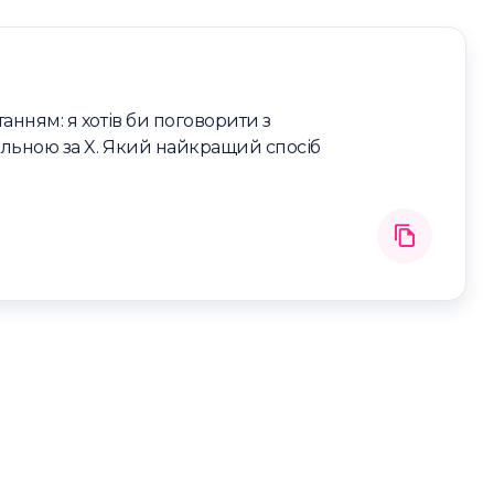
анням: я хотів би поговорити з
альною за X. Який найкращий спосіб