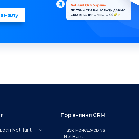
каналу
ня
Порівняння CRM
ості NetHunt
Таск-менеджер vs
NetHunt