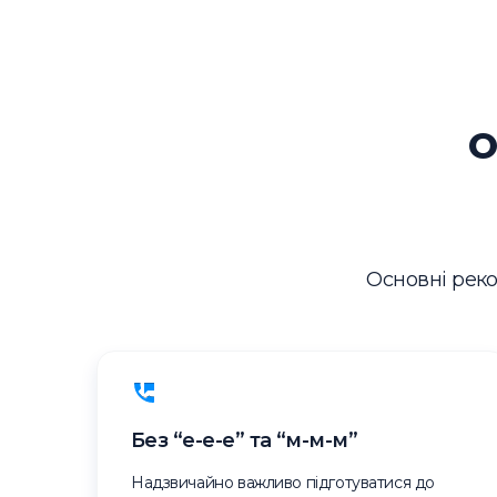
О
Основні реко
Без “е-е-е” та “м-м-м”
Надзвичайно важливо підготуватися до