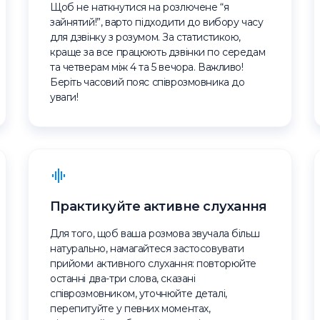
Щоб не наткнутися на розлючене “я
зайнятий!”, варто підходити до вибору часу
для дзвінку з розумом. За статистикою,
краще за все працюють дзвінки по середам
та четверам між 4 та 5 вечора. Важливо!
Беріть часовий пояс співрозмовника до
уваги!
Практикуйте активне слухання
Для того, щоб ваша розмова звучала більш
натурально, намагайтеся застосовувати
прийоми активного слухання: повторюйте
останні два-три слова, сказані
співрозмовником, уточнюйте деталі,
перепитуйте у певних моментах,