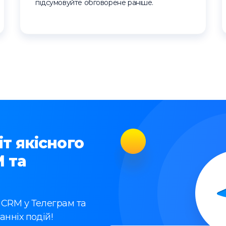
підсумовуйте обговорене раніше.
т якісного
 та
 CRM у Телеграм та
анніх подій!