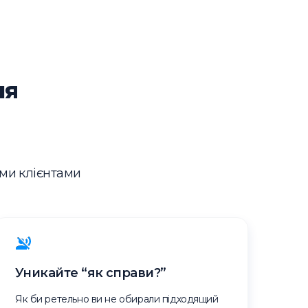
ня
ими клієнтами
Уникайте “як справи?”
Як би ретельно ви не обирали підходящий