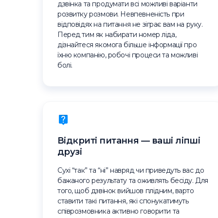
дзвінка та продумати всі можливі варіанти
розвитку розмови. Невпевненість при
відповідях на питання не зіграє вам на руку.
Перед тим як набирати номер ліда,
дізнайтеся якомога більше інформації про
їхню компанію, робочі процеси та можливі
болі.
Відкриті питання — ваші ліпші
друзі
Сухі “так” та “ні” навряд чи приведуть вас до
бажаного результату та оживлять бесіду. Для
того, щоб дзвінок вийшов плідним, варто
ставити такі питання, які спонукатимуть
співрозмовника активно говорити та