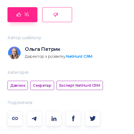
16
Автор шаблону
Ольга Петрик
Директор з розвитку
NetHunt CRM
Категорія
Дзвінок
Секретар
Експерт NetHunt CRM
Поділитися