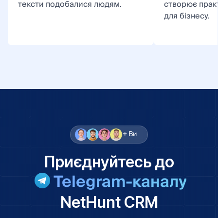
тексти подобалися людям.
створює прак
для бізнесу.
+ Ви
Приєднуйтесь до
Telegram-каналу
NetHunt CRM