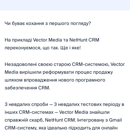
Чи буває кохання з першого погляду?
На прикладі Vector Media та NetHunt CRM
переконуємося, що так. Ще і яке!
Незадоволені своєю старою CRM-системою, Vector
Media вирішили реформувати процес продажу
шляхом впровадження нового програмного
забезпечення CRM.
3 невдалих спроби — 3 невдалих тестових періоду в
інших CRM-системах — Vector Media знайшли
справжній скарб, NetHunt CRM. Інтегровану з Gmail
CRM-систему, яка ідеально підходить для онлайн