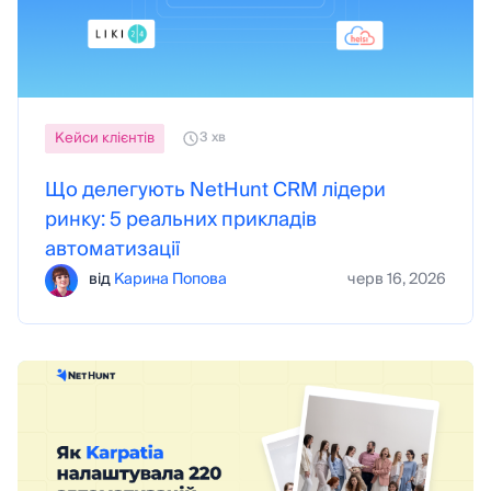
Кейси клієнтів
3 хв
Що делегують NetHunt CRM лідери
ринку: 5 реальних прикладів
автоматизації
від
Карина Попова
черв 16, 2026