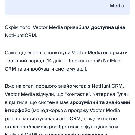
Media
Окрім того, Vector Media привабила
доступна ціна
NetHunt CRM.
Саме ці дві речі спонукнули Vector Media оформити
тестовий період (14 днів — безкоштовні!) NetHunt
CRM та випробувати систему в дії.
Вже на етапі першого знайомства з NetHunt CRM,
Vector Media відчули, що “контакт є”. Катерина Гулак
відмітила, що система має
зрозумілий та знайомий
інтерфейс
(менеджерка з продажу Vector Media
раніше користувалася amoCRM, тож для неї не
стало проблемою розібратися із функціоналом
NetHunt CRM) та є
надзвичайно зручною у