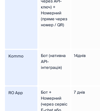
через API-
ключ) +
Номерний
(пряме через
номер / QR)
Бот (нативна
14днів
Kommo
API-
інтеграція)
Бот +
7 днів
RO App
Номерний
(через сервіс
E-chat або