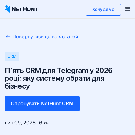
Хочу демо
Повернутись до всіх статей
CRM
П’ять CRM для Telegram у 2026
році: яку систему обрати для
бізнесу
Cпробувати NetHunt CRM
·
лип 09, 2026
6 хв