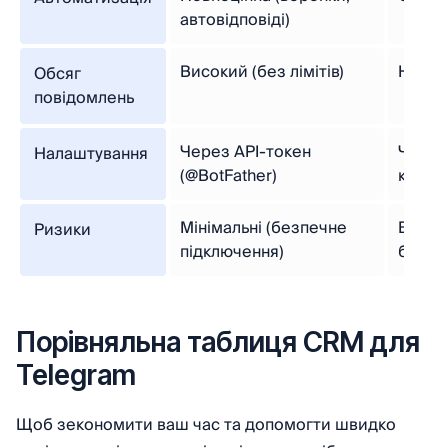
автовідповіді)
Високий (без лімітів)
Низьк
Обсяг
повідомлень
Через API-токен
Через
Налаштування
(@BotFather)
коду
Мінімальні (безпечне
Висок
Ризики
підключення)
блоку
Порівняльна таблиця CRM для
Telegram
Щоб зекономити ваш час та допомогти швидко