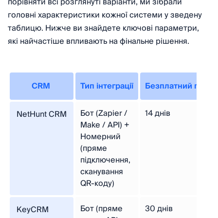
порівняти всі розглянуті варіанти, ми зібрали
головні характеристики кожної системи у зведену
таблицю. Нижче ви знайдете ключові параметри,
які найчастіше впливають на фінальне рішення.
CRM 
Тип інтеграції
Безплатний періо
Бот (Zapier /
14 днів
NetHunt CRM
Make / API) +
Номерний
(пряме
підключення,
сканування
QR-коду)
Бот (пряме
30 днів
KeyCRM