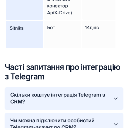
конектор
ApiX-Drive)
Бот
14днів
Sitniks
Часті запитання про інтеграцію
з Telegram
Скільки коштує інтеграція Telegram з
CRM?
Вартість інтеграції залежить від конкретної
CRM-системи та її тарифного плану. У
Чи можна підключити особистий
більшості випадків підключення Telegram уже
Telegram-акаунт до CRM?