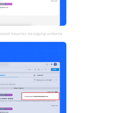
нної пошти» на картці клієнта 