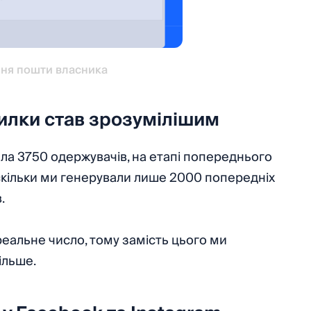
ня пошти власника
илки став зрозумілішим
ла 3750 одержувачів, на етапі попереднього
скільки ми генерували лише 2000 попередніх
.
еальне число, тому замість цього ми
ільше.