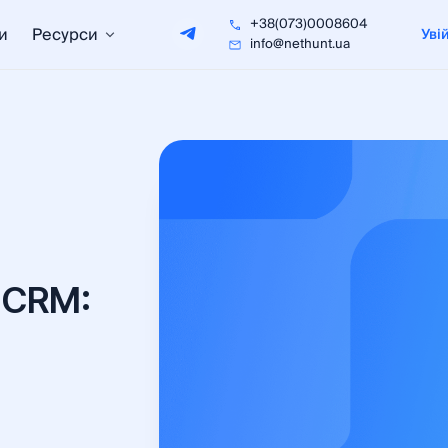
+38(073)0008604
и
Ресурси
Уві
info@nethunt.ua
 CRM: