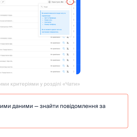
ми критеріями у розділі «Чати»
цими даними — знайти повідомлення за