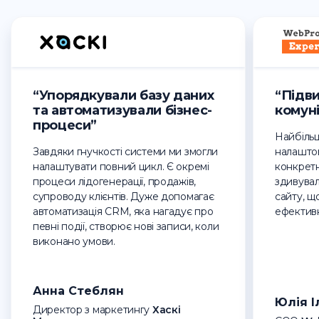
“Упорядкували базу даних
“Підв
та автоматизували бізнес-
комуні
процеси”
Найбіль
Завдяки гнучкості системи ми змогли
налаштов
налаштувати повний цикл. Є окремі
конкретн
процеси лідогенерації, продажів,
здивувала
супроводу клієнтів. Дуже допомагає
сайту, щ
автоматизація CRM, яка нагадує про
ефективн
певні події, створює нові записи, коли
виконано умови.
Анна Стеблян
Юлія 
Директор з маркетингу
Хаскі