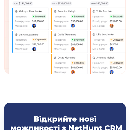
Відкрийте нові
можливості з NetHunt CRM