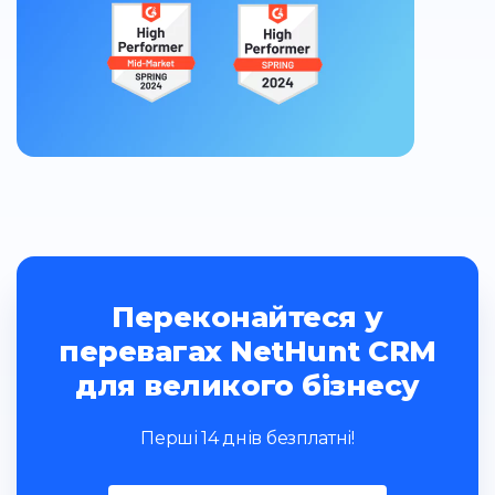
Переконайтеся у
перевагах NetHunt CRM
для великого бізнесу
Перші 14 днів безплатні!