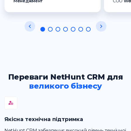
Менеджмент
СОО
We
Переваги NetHunt CRM для
великого бізнесу
Якісна технічна підтримка
NetHunt CRM забезпечує високий рівень технічної