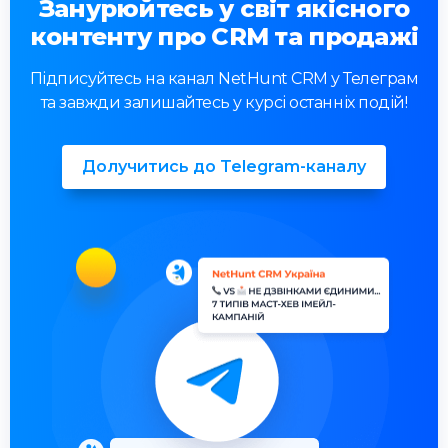
Занурюйтесь у світ якісного
контенту про CRM та продажі
Підписуйтесь на канал NetHunt CRM у Телеграм
та завжди залишайтесь у курсі останніх подій!
Долучитись до Telegram-каналу