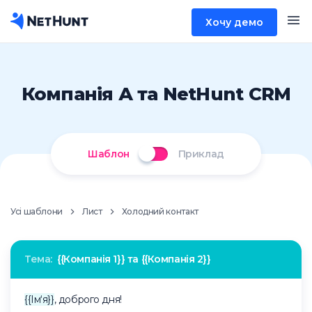
Хочу демо
Компанія А та NetHunt CRM
Шаблон
Приклад
Усі шаблони
Лист
Холодний контакт
Тема:
{{Компанія 1}} та {{Компанія 2}}
{{Ім‘я}}
, доброго дня!