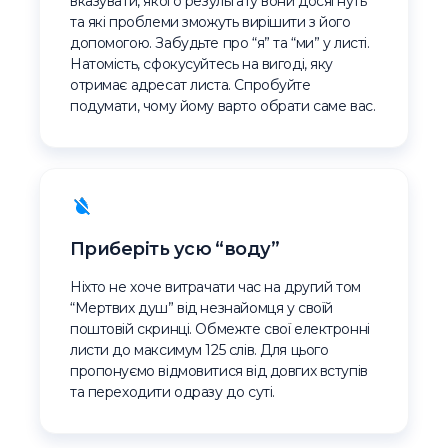
вказувати, якого результату вони досягнуть
та які проблеми зможуть вирішити з його
допомогою. Забудьте про “я” та “ми” у листі.
Натомість, сфокусуйтесь на вигоді, яку
отримає адресат листа. Спробуйте
подумати, чому йому варто обрати саме вас.
Приберіть усю “воду”
Ніхто не хоче витрачати час на другий том
“Мертвих душ” від незнайомця у своїй
поштовій скринці. Обмежте свої електронні
листи до максимум 125 слів. Для цього
пропонуємо відмовитися від довгих вступів
та переходити одразу до суті.