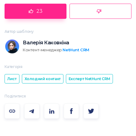
23
Автор шаблону
Валерія Каковкіна
Контент-менеджер
NetHunt CRM
Категорія
Лист
Холодний контакт
Експерт NetHunt CRM
Поділитися