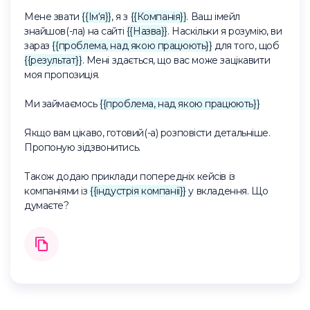
Мене звати
{{Ім‘я}}
, я з
{{Компанія}}
. Ваш імейл
знайшов(-ла) на сайті
{{Назва}}
. Наскільки я розумію, ви
зараз
{{проблема, над якою працюють}}
для того, щоб
{{результат}}
. Мені здається, що вас може зацікавити
моя пропозиція.
Ми займаємось
{{проблема, над якою працюють}}
Якщо вам цікаво, готовий(-а) розповісти детальніше.
Пропоную зідзвонитись.
Також додаю приклади попередніх кейсів із
компаніями із
{{індустрія компанії}}
у вкладення. Що
думаєте?