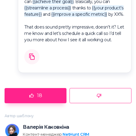
can
{{achieve their goal}}
. Basically, you can
{{streamline a process}}
thanks to
{{your product’s
feature}}
and
{{improve a specific metric}}
by XX%.
That does sound pretty impressive, doesn’t it? Let
me know and let’s schedule a quick call so I’d tell
you more about how I see it all working out.
18
Автор шаблону
Валерія Каковкіна
Контент-менеджер
NetHunt CRM