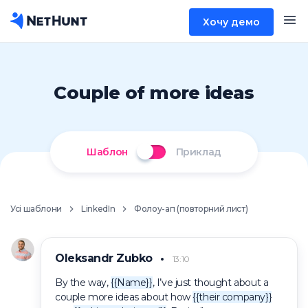
Хочу демо
Couple of more ideas
Шаблон
Приклад
Усі шаблони
LinkedIn
Фолоу-ап (повторний лист)
Oleksandr Zubko
13:10
By the way,
{{Name}}
, I’ve just thought about a
couple more ideas about how
{{their company}}