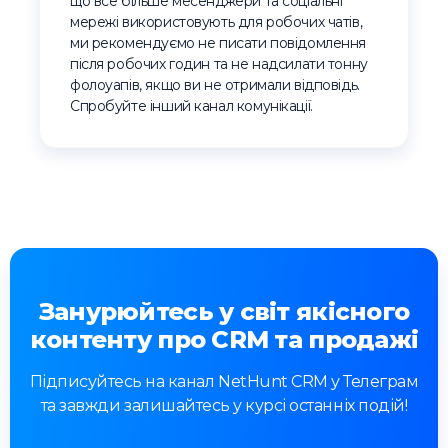
що все більше месенджери та соціальні
мережі використовують для робочих чатів,
ми рекомендуємо не писати повідомлення
після робочих годин та не надсилати тонну
фолоуапів, якщо ви не отримали відповідь.
Спробуйте інший канал комунікації.
Занурюйтесь у світ якісного
контенту про CRM та продажі
Підписуйтесь на канал NetHunt CRM у Телеграм
та завжди залишайтесь у курсі останніх подій!