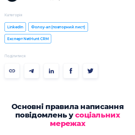
Категорія
LinkedIn
Фолоу-ап (повторний лист)
Експерт NetHunt CRM
Поділитися
Основні правила написання
повідомлень у
соціальних
мережах