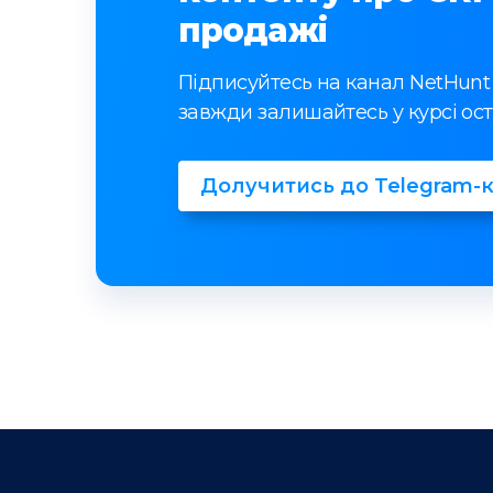
продажі
Підписуйтесь на канал NetHunt
завжди залишайтесь у курсі ост
Долучитись до Telegram-