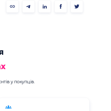
я
ах
нтів у покупців.