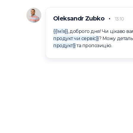
Oleksandr Zubko
13:10
{{Ім‘я}}
, доброго дня! Чи цікаво в
продукт чи сервіс}}
? Можу детал
продукт}}
та пропозицію.