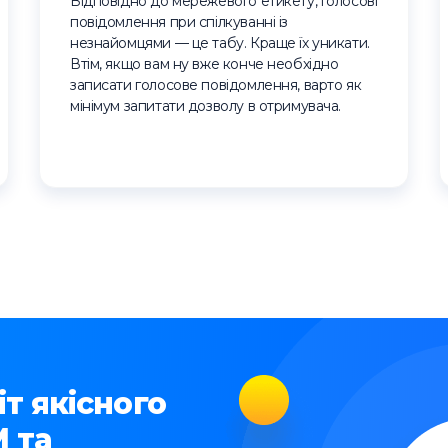
Відповідно до мережевого етикету, голосові
повідомлення при спілкуванні із
незнайомцями — це табу. Краще їх уникати.
Втім, якщо вам ну вже конче необхідно
записати голосове повідомлення, варто як
мінімум запитати дозволу в отримувача.
т якісного
 та