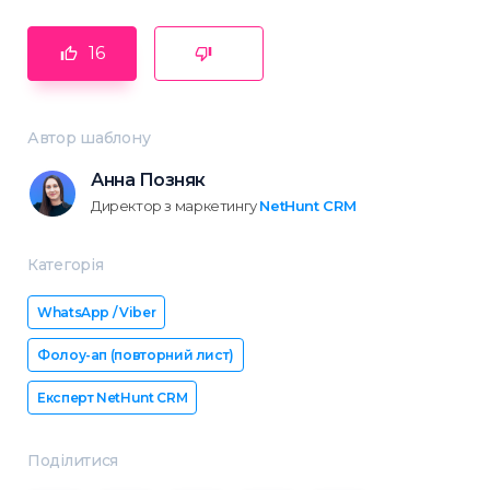
16
Автор шаблону
Анна Позняк
Директор з маркетингу
NetHunt CRM
Категорія
WhatsApp / Viber
Фолоу-ап (повторний лист)
Експерт NetHunt CRM
Поділитися