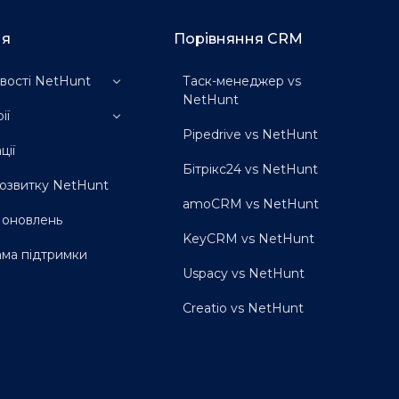
ня
Порівняння CRM
ості NetHunt
Таск-менеджер vs
NetHunt
ампанії
ії
тизація продажу
Pipedrive vs NetHunt
жливості
я B2B
ції
я відділу продажів
Бітрікс24 vs NetHunt
я юристів
озвитку NetHunt
я нерухомості
amoCRM vs NetHunt
я маркетингових
я оновлень
й
KeyCRM vs NetHunt
я енергобізнесів
ма підтримки
я забудовників
Uspacy vs NetHunt
я рекрутингу
я агробізнесів
Creatio vs NetHunt
я освітніх закладів
я івент-агенцій
я консалтингу