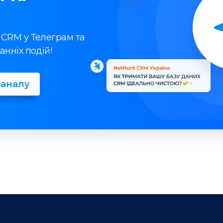
 CRM у Телеграм та
анніх подій!
каналу