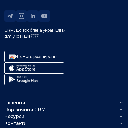
CRM, що зроблена українцями
для українців 🇺🇦
NetHunt розширення
Рішення
Порівняння CRM
Можливості NetHunt
Ресурси
Таск-менеджер vs NetHunt
Email-кампанії
Індустрії
Контакти
Телеграм-канал
Автоматизація продажу