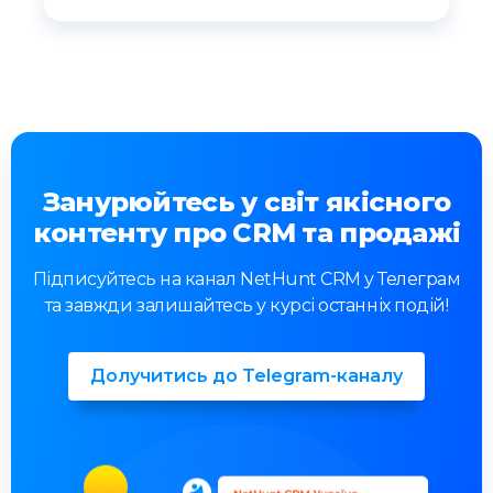
Занурюйтесь у світ якісного
контенту про CRM та продажі
Підписуйтесь на канал NetHunt CRM у Телеграм
та завжди залишайтесь у курсі останніх подій!
Долучитись до Telegram-каналу