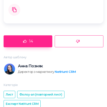
14
Автор шаблону
Анна Позняк
Директор з маркетингу
NetHunt CRM
Категорія
Лист
Фолоу-ап (повторний лист)
Експерт NetHunt CRM