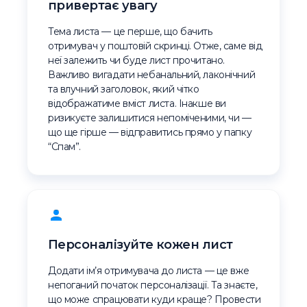
привертає увагу
Тема листа — це перше, що бачить
отримувач у поштовій скринці. Отже, саме від
неї залежить чи буде лист прочитано.
Важливо вигадати небанальний, лаконічний
та влучний заголовок, який чітко
відображатиме вміст листа. Інакше ви
ризикуєте залишитися непоміченими, чи —
що ще гірше — відправитись прямо у папку
“Спам”.
Персоналізуйте кожен лист
Додати ім’я отримувача до листа — це вже
непоганий початок персоналізації. Та знаєте,
що може спрацювати куди краще? Провести