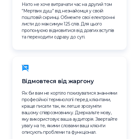
Ніхто не хоче витрачати час на другий том
“Мертвих душ” від незнайомця у своїй
поштовій скринці. Обмежте свої електронні
листи до максимум 125 слів. Для цього
пропонуємо відмовитися від довгих вступів
та переходити одразу до суті.
Відмовтеся від жаргону
Як би вам не кортіло похизуватися знаннями
професійної термінології перед клієнтами,
краще писати так, як легше зрозуміти
вашому співрозмовнику. Дзеркальте мову,
яку використовує ваша аудиторія. Звертайте
увагу на те, якими словами ваші клієнти
описують проблеми та функціонал.