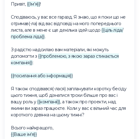
Привіт,
{{Ім’я}}
!
Сподіваюсь, у вас все гаразд. Я знаю, що я поки що не
отримав(-ла) від вас відповіді на мого попереднього
листа, але в мене є ще декілька ідей щодо
{{ціль ліда/
проблема ліда}}
.
З радістю надсилаю вам матеріали, які можуть
допомогти з
{{проблемою, з якою зараз стикається
компанія}}
:
{{посилання або інформація}}
Я також сподівався(-лася) запланувати коротку бесіду
цього тижня, щоб дізнатися трохи більше про вас і
вашу роль у
{{компанії}}
, а також про проекти, над
якими ви зараз працюєте. Коли у вас є вільний час для
короткого дзвінка на цьому тижні?
Всього найкращого,
{{Ваше ім’я}}