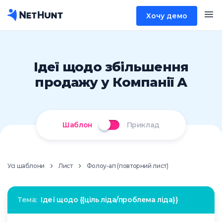
Хочу демо
Ідеї щодо збільшення
продажу у Компанії А
Шаблон
Приклад
Усі шаблони
Лист
Фолоу-ап (повторний лист)
Тема:
Ідеї щодо {{ціль ліда/проблема ліда}}