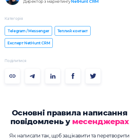
Директор з маркетингу
NetHunt CRM
Категорія
Telegram / Messenger
Теплий контакт
Експерт NetHunt CRM
Поділитися
Основні правила написання
повідомлень у
месенджерах
Як написати так, щоб зацікавити та перетворити