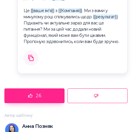
Це
{{ваше ім‘я}}
з
{{Компанія}}
. Ми з вами у
минулому році спілкувались щодо
{{результат}}
.
Підкажіть чи актуальне зараз для вас це
питання? Ми за цей час додали новий
функціонал, який може вам бути цікавим.
Пропоную зідзвонитись, коли вам буде зручно.
26
Автор шаблону
Анна Позняк