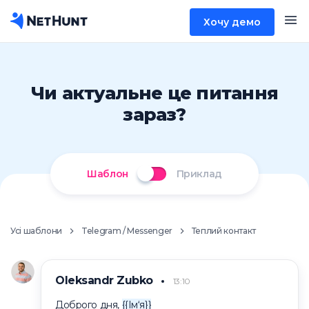
Хочу демо
Чи актуальне це питання
зараз?
Шаблон
Приклад
Усі шаблони
Telegram / Messenger
Теплий контакт
Oleksandr Zubko
13:10
Доброго дня,
{{Ім‘я}}