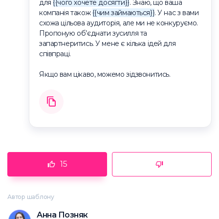
для
{{чого хочете досягти}}
. Знаю, що ваша
компанія також
{{чим займаються}}
. У нас з вами
схожа цільова аудиторія, але ми не конкуруємо.
Пропоную об’єднати зусилля та
запартнеритись. У мене є кілька ідей для
співпраці.
Якщо вам цікаво, можемо зідзвонитись.
15
Автор шаблону
Анна Позняк