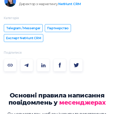
Директор з маркетингу
NetHunt CRM
Категорія
Telegram / Messenger
Партнерство
Експерт NetHunt CRM
Поділитися
Основні правила написання
повідомлень у
месенджерах