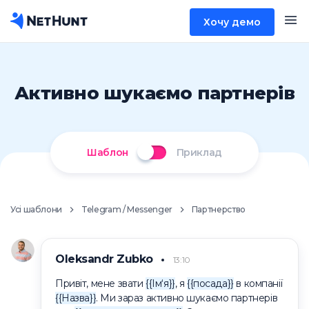
Хочу демо
Активно шукаємо партнерів
Шаблон
Приклад
Усі шаблони
Telegram / Messenger
Партнерство
Oleksandr Zubko
13:10
Привіт, мене звати
{{Ім‘я}}
, я
{{посада}}
в компанії
{{Назва}}
. Ми зараз активно шукаємо партнерів