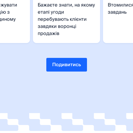
ежувати
Бажаєте знати, на якому
Втомилися
ію з
етапі угоди
завдань
єдиному
перебувають клієнти
завдяки воронці
продажів
Подивитись