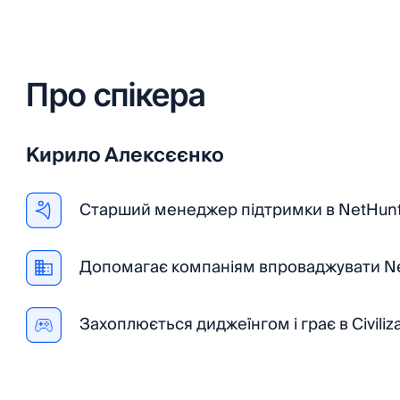
Про
спікера
Кирило Алексєєнко
Старший менеджер підтримки в NetHunt 
Допомагає компаніям впроваджувати N
Захоплюється диджеїнгом і грає в Civiliza