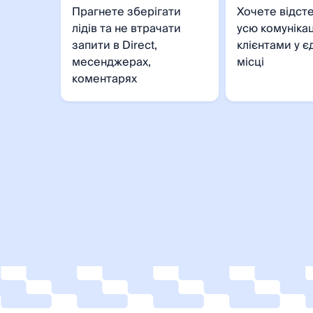
Прагнете зберігати
Хочете відст
лідів та не втрачати
усю комунікац
запити в Direct,
клієнтами у 
месенджерах,
місці
коментарях