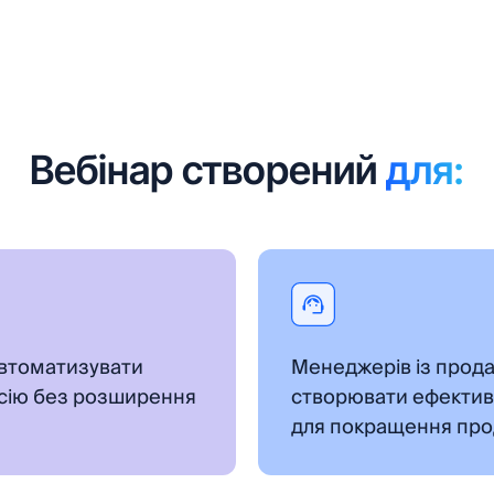
Вебінар створений
для:
 автоматизувати
Менеджерів із продаж
рсію без розширення
створювати ефектив
для покращення про