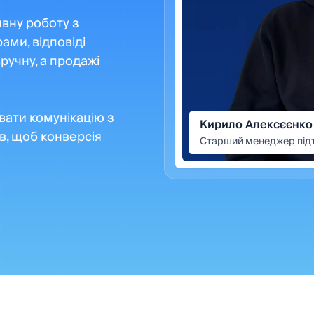
вну роботу з
ами, відповіді
ручну, а продажі
вати комунікацію з
Кирило Алексєєнко
в, щоб конверсія
Старший менеджер під