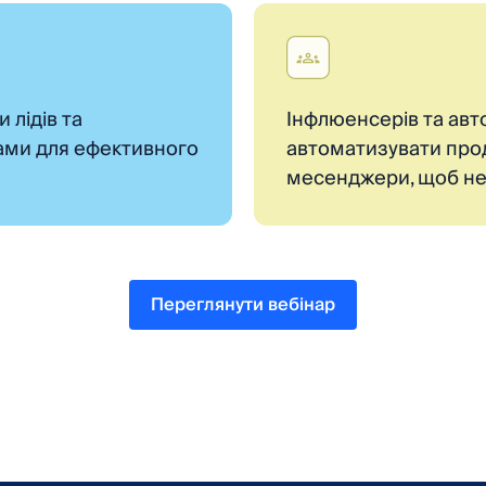
 лідів та
Інфлюенсерів та авто
тами для ефективного
автоматизувати прода
месенджери, щоб не 
Переглянути вебінар