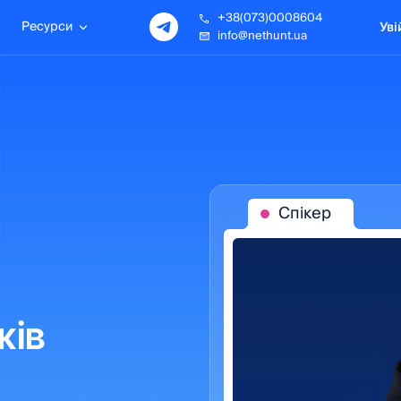
+38(073)0008604
Ресурси
Уві
info@nethunt.ua
Спікер
жів