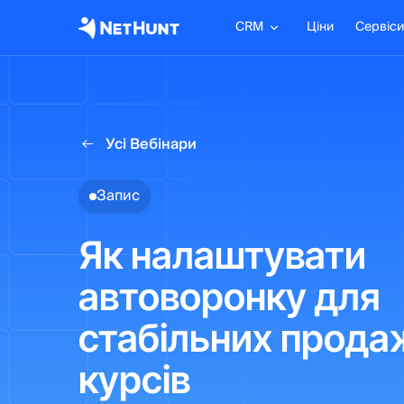
CRM
Ціни
Сервіси
Усі Вебінари
Запис
Як налаштувати
автоворонку для
стабільних прода
курсів