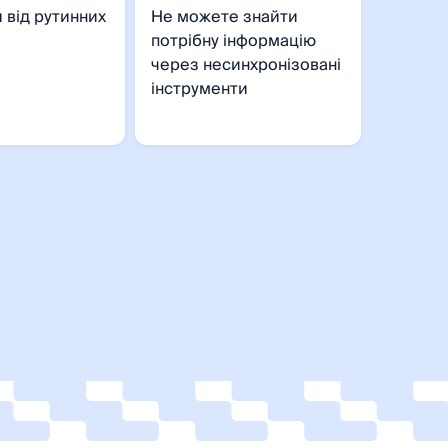
 від рутинних
Не можете знайти
потрібну інформацію
через несинхронізовані
інструменти