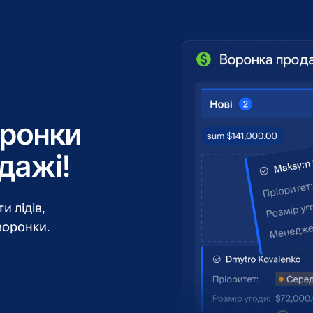
оронки
дажі!
 лідів,
воронки.