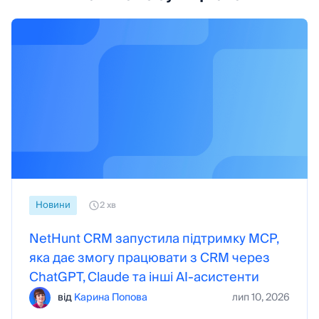
Новини
2 хв
NetHunt CRM запустила підтримку MCP,
яка дає змогу працювати з CRM через
ChatGPT, Claude та інші AI-асистенти
від
Карина Попова
лип 10, 2026