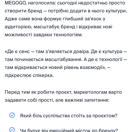
MEGOGO, наголосила: сьогодні недостатньо просто
створити бренд — потрібно додати в нього культури.
Адже саме вона формує глибший зв’язок з
аудиторією, масштабує бренд і відкриває нові
можливості завдяки технологіям.
«Де є сенс — там з’являється довіра. Де є культура —
там починається масштабування. А де є технології —
там відкривається новий рівень взаємодії», —
підкреслює спікерка.
Перед тим як робити проєкт, маркетологам варто
задавати собі прості, але важливі запитання:
Який біль суспільства стоїть за проєктом?
Чи будує він емоційний місток до бренду?