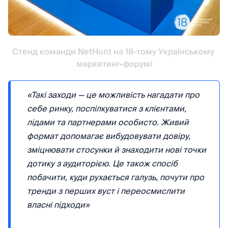
Стенд команди NetHunt на 18-тому Українському 
маркетинг-форумі
«Такі заходи — це можливість нагадати про
себе ринку, поспілкуватися з клієнтами,
лідами та партнерами особисто. Живий
формат допомагає вибудовувати довіру,
зміцнювати стосунки й знаходити нові точки
дотику з аудиторією. Це також спосіб
побачити, куди рухається галузь, почути про
тренди з перших вуст і переосмислити
власні підходи»