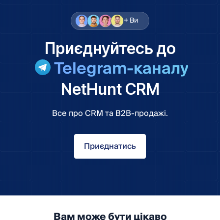
+ Ви
Приєднуйтесь до
Telegram-каналу
NetHunt CRM
Все про CRM та B2B-продажі.
Приєднатись
Вам може бути цікаво