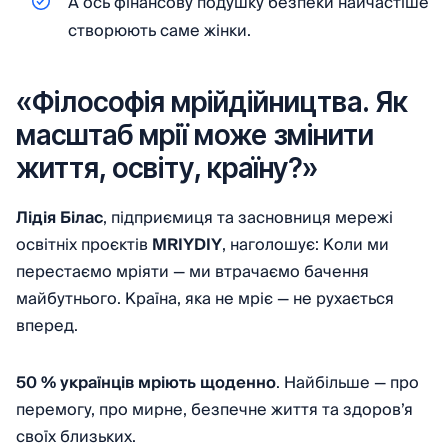
А ось фінансову подушку безпеки найчастіше
створюють саме жінки.
«Філософія мрійдійництва. Як
масштаб мрії може змінити
життя, освіту, країну?»
Лідія Білас
, підприємиця та засновниця мережі
освітніх проєктів
MRIYDIY
, наголошує: Коли ми
перестаємо мріяти — ми втрачаємо бачення
майбутнього. Країна, яка не мріє — не рухається
вперед.
50 % українців мріють щоденно
. Найбільше — про
перемогу, про мирне, безпечне життя та здоров’я
своїх близьких.