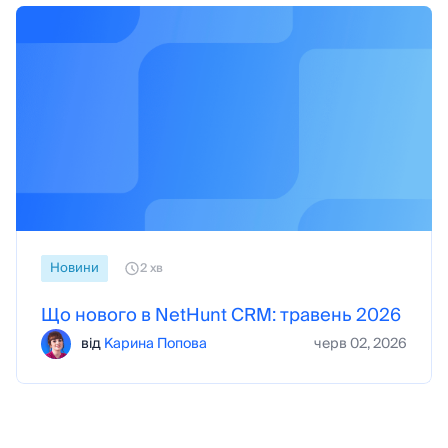
Новини
2 хв
Що нового в NetHunt CRM: травень 2026
від
Карина Попова
черв 02, 2026