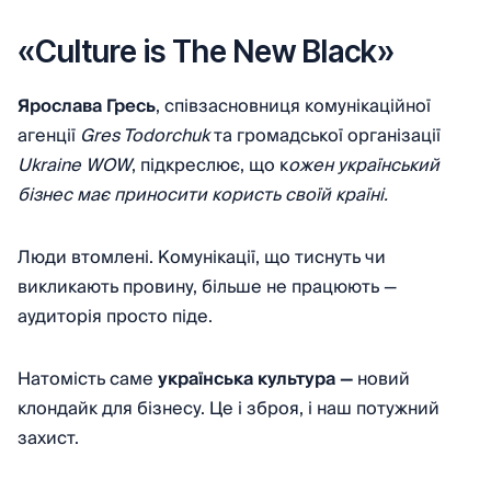
«Сulture is The New Black»
Ярослава Гресь
, співзасновниця комунікаційної
агенції
Gres Todorchuk
та громадської організації
Ukraine WOW
, підкреслює, що к
ожен український
бізнес має приносити користь своїй країні.
Люди втомлені. Комунікації, що тиснуть чи
викликають провину, більше не працюють —
аудиторія просто піде.
Натомість саме
українська культура —
новий
клондайк для бізнесу. Це і зброя, і наш потужний
захист.