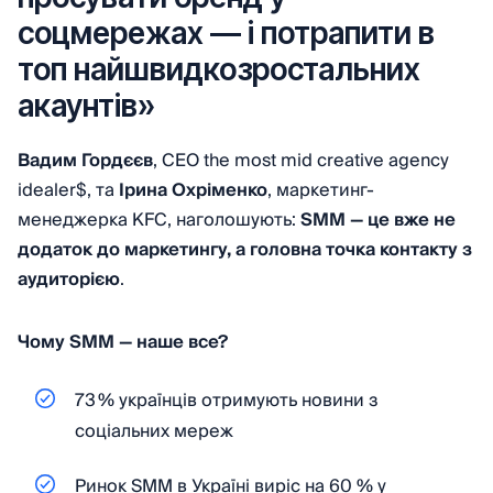
соцмережах — і потрапити в
топ найшвидкозростальних
акаунтів»
Вадим Гордєєв
, СЕО the most mid creative agency
idealer$, та
Ірина Охріменко
, маркетинг-
менеджерка KFC, наголошують:
SMM — це вже не
додаток до маркетингу, а головна точка контакту з
аудиторією
.
Чому SMM — наше все?
73 % українців отримують новини з
соціальних мереж
Ринок SMM в Україні виріс на 60 % у