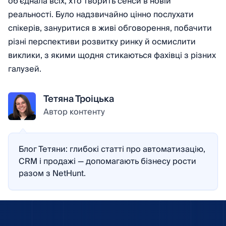
об’єднала всіх, хто творить сенси в новій
реальності. Було надзвичайно цінно послухати
спікерів, зануритися в живі обговорення, побачити
різні перспективи розвитку ринку й осмислити
виклики, з якими щодня стикаються фахівці з різних
галузей.
Тетяна Троіцька
Автор контенту
Блог Тетяни: глибокі статті про автоматизацію,
CRM і продажі — допомагають бізнесу рости
разом з NetHunt.