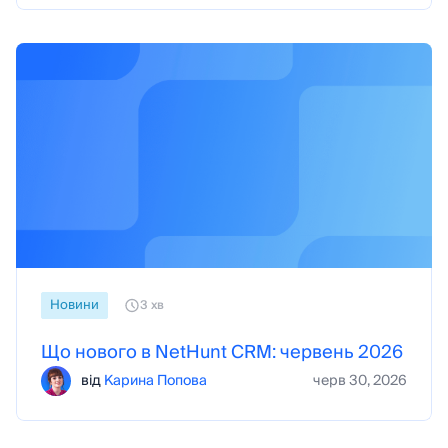
Новини
3 хв
Що нового в NetHunt CRM: червень 2026
від
Карина Попова
черв 30, 2026