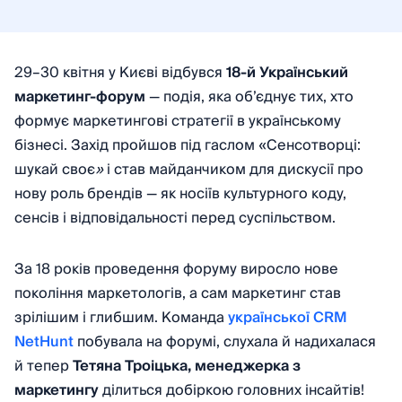
29–30 квітня у Києві відбувся
18-й Український
маркетинг-форум
— подія, яка об’єднує тих, хто
формує маркетингові стратегії в українському
бізнесі. Захід пройшов під гаслом «Сенсотворці:
шукай своє
»
і став майданчиком для дискусії про
нову роль брендів — як носіїв культурного коду,
сенсів і відповідальності перед суспільством.
За 18 років проведення форуму виросло нове
покоління маркетологів, а сам маркетинг став
зрілішим і глибшим. Команда
української CRM
NetHunt
побувала на форумі, слухала й надихалася
й тепер
Тетяна Троіцька, менеджерка з
маркетингу
ділиться добіркою головних інсайтів!