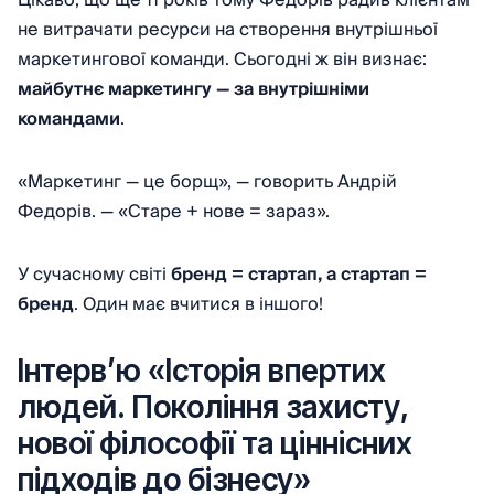
Цікаво, що ще 11 років тому Федорів радив клієнтам
не витрачати ресурси на створення внутрішньої
маркетингової команди. Сьогодні ж він визнає:
майбутнє маркетингу — за внутрішніми
командами
.
«Маркетинг — це борщ», — говорить Андрій
Федорів. — «Старе + нове = зараз».
У сучасному світі
бренд = стартап, а стартап =
бренд
. Один має вчитися в іншого!
Інтервʼю «Історія впертих
людей. Покоління захисту,
нової філософії та ціннісних
підходів до бізнесу»