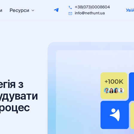
+38(073)0008604
и
Ресурси
Уві
info@nethunt.ua
гія з
удувати
процес