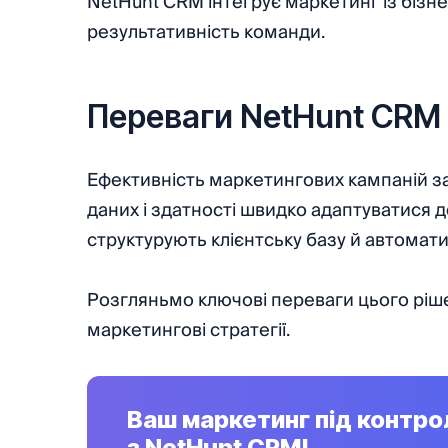
NetHunt CRM інтегрує маркетинг із бізн
результативність команди.
Переваги NetHunt CRM
Ефективність маркетингових кампаній зал
даних і здатності швидко адаптуватися д
структурують клієнтську базу й автомат
Розгляньмо ключові переваги цього ріш
маркетингові стратегії.
Ваш маркетинг під контр
з NetHunt CRM!