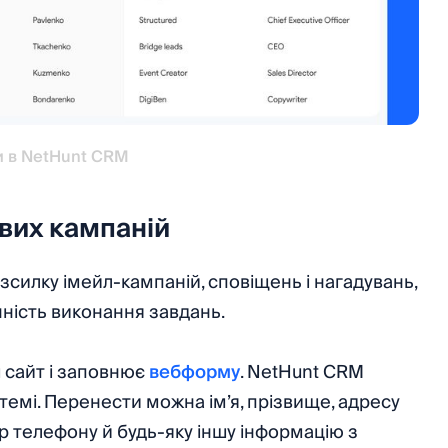
и в NetHunt CRM
вих кампаній
озсилку імейл‑кампаній, сповіщень і нагадувань,
ність виконання завдань.
ш сайт і заповнює
вебформу
. NetHunt CRM
темі. Перенести можна ім’я, прізвище, адресу
р телефону й будь-яку іншу інформацію з