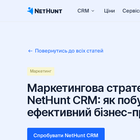
CRM
Ціни
Сервіс
Повернутись до всіх статей
Maркетинг
Маркетингова страте
NetHunt CRM: як поб
ефективний бізнес-
Cпробувати NetHunt CRM