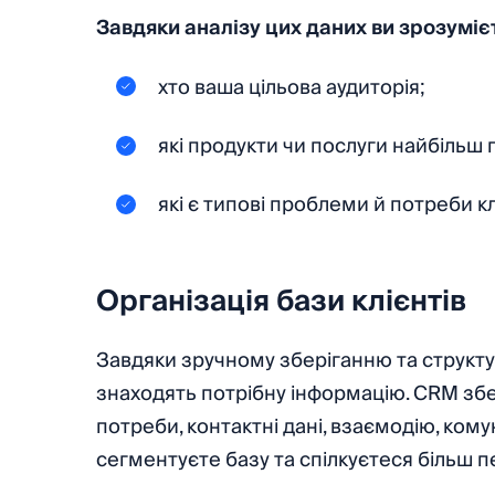
Завдяки аналізу цих даних ви зрозуміє
хто ваша цільова аудиторія;
які продукти чи послуги найбільш 
які є типові проблеми й потреби кл
Організація бази клієнтів
Завдяки зручному зберіганню та структу
знаходять потрібну інформацію. CRM зберіг
потреби, контактні дані, взаємодію, ком
сегментуєте базу та спілкуєтеся більш 