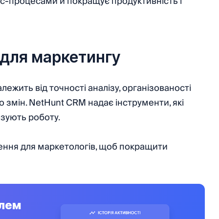
ес-процесами й покращує продуктивність і
 для маркетингу
ежить від точності аналізу, організованості
о змін. NetHunt CRM надає інструменти, які
изують роботу.
ення для маркетологів, щоб покращити
олем