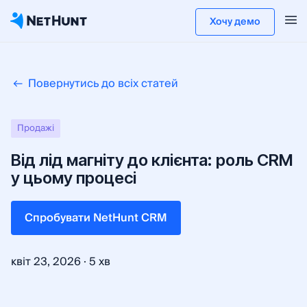
Хочу демо
Повернутись до всіх статей
Продажі
Від лід магніту до клієнта: роль CRM
у цьому процесі
Cпробувати NetHunt CRM
·
квіт 23, 2026
5 хв