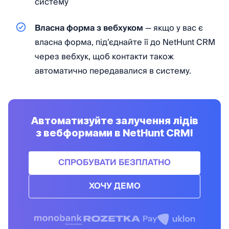
систему
Власна форма з вебхуком
— якщо у вас є
власна форма, під’єднайте її до NetHunt CRM
через вебхук, щоб контакти також
автоматично передавалися в систему.
Автоматизуйте залучення лідів
з вебформами в NetHunt CRM!
CПРОБУВАТИ БЕЗПЛАТНО
ХОЧУ ДЕМО