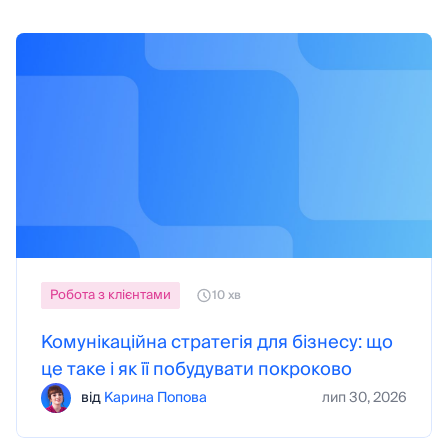
Робота з клієнтами
10 хв
Комунікаційна стратегія для бізнесу: що
це таке і як її побудувати покроково
від
Карина Попова
лип 30, 2026