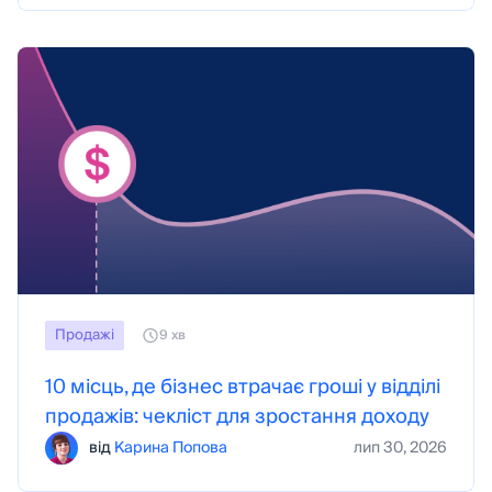
Продажі
9 хв
10 місць, де бізнес втрачає гроші у відділі
продажів: чекліст для зростання доходу
від
Карина Попова
лип 30, 2026