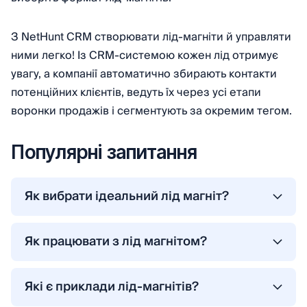
З NetHunt CRM створювати лід-магніти й управляти
ними легко! Із CRM-системою кожен лід отримує
увагу, а компанії автоматично збирають контакти
потенційних клієнтів, ведуть їх через усі етапи
воронки продажів і сегментують за окремим тегом.
Популярні запитання
Як вибрати ідеальний лід магніт?
З’ясуйте, що саме шукає цільова аудиторія, як
найкраще задовольнити її потреби. Розгляньте
Як працювати з лід магнітом?
різні формати лід-магнітів: шаблони, чеклісти,
Щоб ефективно працювати з лід-магнітом,
безплатний тестовий період, вебінари або
створіть спеціальну посадкову сторінку для
Які є приклади лід-магнітів?
пробну консультацію. Виберіть той, що
його просування. Розмістіть форму збирання
Приклади лід магнітів — безплатні електронні
найкраще підходить користувачам.