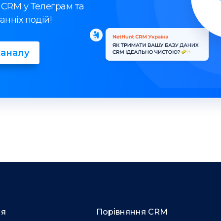
 CRM у Телеграм та
анніх подій!
каналу
ня
Порівняння CRM