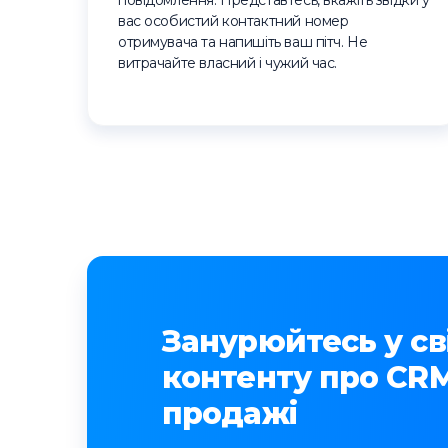
повідомлення. Представтесь, вкажіть звідки у
вас особистий контактний номер
отримувача та напишіть ваш пітч. Не
витрачайте власний і чужий час.
Занурюйтесь у сві
контенту про CRM
продажі