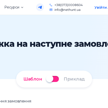
+38(073)0008604
Ресурси
Увійти
info@nethunt.ua
ка на наступне замов
Шаблон
Приклад
ання замовлення