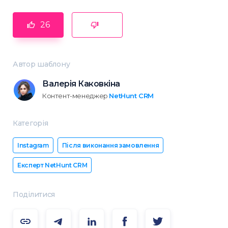
26
Автор шаблону
Валерія Каковкіна
Контент-менеджер
NetHunt CRM
Категорія
Instagram
Після виконання замовлення
Експерт NetHunt CRM
Поділитися