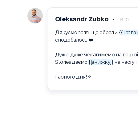
Oleksandr Zubko
13:10
Дякуємо за те, що обрали
{{назва 
сподобалось ❤️
Дуже-дуже чекатимемо на ваш в
Stories даємо
{{знижку}}
на наступ
Гарного дня! ⭐️