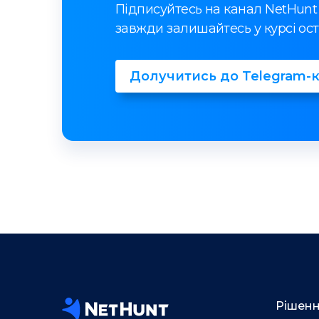
Підписуйтесь на канал NetHunt
завжди залишайтесь у курсі ост
Долучитись до Telegram-
Рішен