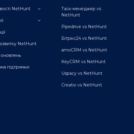
ості NetHunt
Таск-менеджер vs
NetHunt
ампанії
ії
тизація продажу
Pipedrive vs NetHunt
жливості
я B2B
ції
я відділу продажів
Бітрікс24 vs NetHunt
я юристів
озвитку NetHunt
я нерухомості
amoCRM vs NetHunt
я маркетингових
я оновлень
й
KeyCRM vs NetHunt
я енергобізнесів
ма підтримки
я забудовників
Uspacy vs NetHunt
я рекрутингу
я агробізнесів
Creatio vs NetHunt
я освітніх закладів
я івент-агенцій
я консалтингу