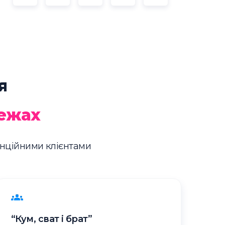
я
режах
енційними клієнтами
“Кум, сват і брат”