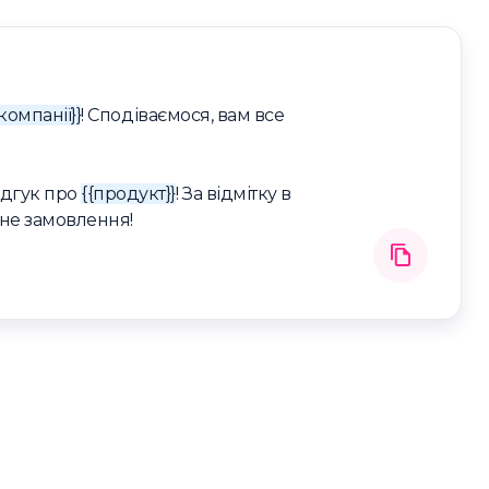
компанії}}
! Сподіваємося, вам все
ідгук про
{{продукт}}
! За відмітку в
не замовлення!