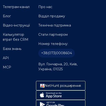
Телеграм-канал
Про нас
Блог
Відділ продажу
Відео-інструкції
Технічна підтримка
Калькулятор
Стати партнером
втрат без CRM
Номер телефону:
База знань
+38(073)0008604
API
Вул. Гончарна, 20, Київ,
MCP
Україна, 01025
NetHunt розширення