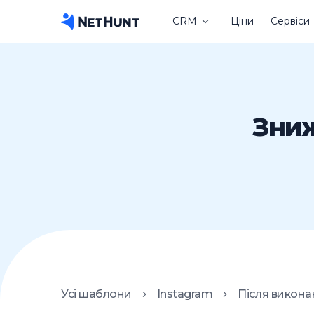
CRM
Ціни
Сервіси
Зниж
Усі шаблони
Instagram
Після викон