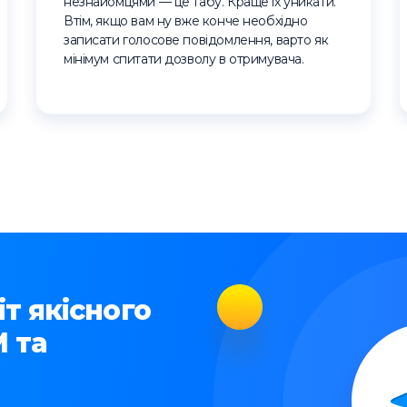
незнайомцями — це табу. Краще їх уникати.
Втім, якщо вам ну вже конче необхідно
записати голосове повідомлення, варто як
мінімум спитати дозволу в отримувача.
т якісного
 та