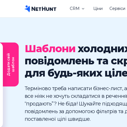
CRM
Ціни
Сервіси
Шаблони
холодних
Д
о
д
а
т
и
с
і
й
ш
а
б
л
о
повідомлень та ск
в
н
для будь-яких ціл
Терміново треба написати бізнес-лист, 
все ніяк не хочуть складатися в речення
“продають”? Не біда! Шукайте підходящ
повідомлень за допомогою фільтрів та 
поставленої цілі швидше.