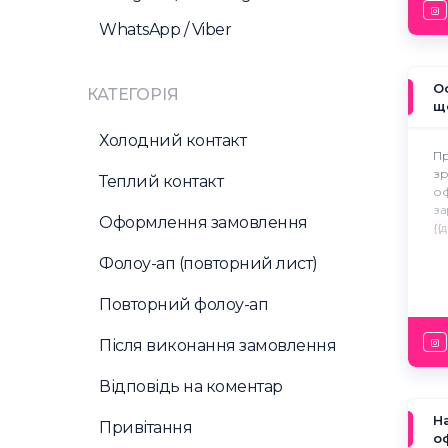
Бу
ві
WhatsApp / Viber
✅ 
✅ 
✅ 
О
КАТЕГОРІЯ
✅ 
що
Дя
Холодний контакт
Пр
зр
Теплий контакт
оф
за
Оформлення замовлення
{{
Фолоу-ап (повторний лист)
Повторний фолоу-ап
Після виконання замовлення
Відповідь на коментар
Н
Привітання
о