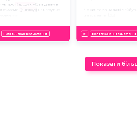
дгук про
{{продукт}}
! За відмітку в
ories даємо
{{знижку}}
на наступне
Чекатимемо на ваші майбутн
мовлення!
замовлення 🙌🏻
рного дня! ⭐️
Після виконання замовлення
Після виконання замовлення
Показати біль