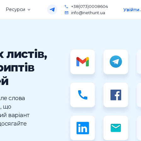
+38(073)0008604
Ресурси
Увійти
info@nethunt.ua
 листів,
риптів
ей
але слова
, що
ий варіант
досягайте