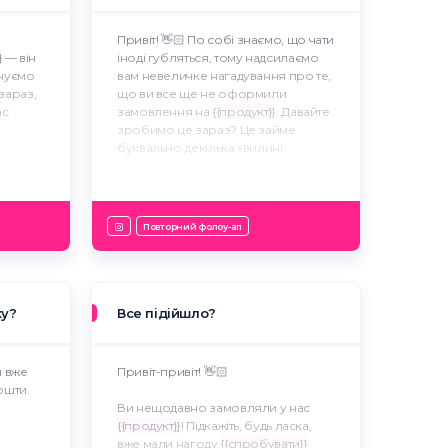
Привіт! 👋🏻 По собі знаємо, що чати
}
— він
іноді губляться, тому надсилаємо
нуємо
вам невеличке нагадування про те,
зараз,
що ви все ще не оформили
ас
замовлення на
{{продукт}}
. Давайте
зробимо це зараз? Це займе
буквально декілька хвилин!
Повторний фолоу-ап
ку?
Все підійшло?
и вже
Привіт-привіт! 👋🏻
ошти.
Ви нещодавно замовляли у нас
{{продукт}}
! Підкажіть, будь ласка,
вже мали нагоду
{{спробувати}}