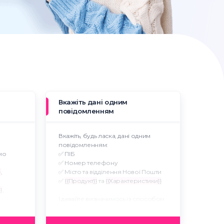
Вкажіть дані одним
повідомленням
Вкажіть, будь ласка, дані одним
повідомленням:
мо
✅ ПІБ
✅ Номер телефону
}
,
✅ Місто та відділення Нової Пошти
✅
{{Продукт}}
та
{{Характеристики}}
}
,
І давайте визначимось із способом
оплати 🙌🏻