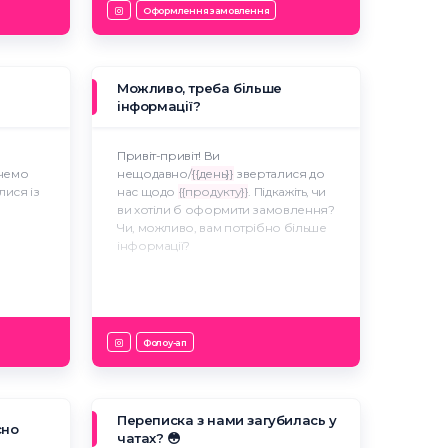
Є можливість оплатити замовлення
Оформлення замовлення
коштів
двома способами:
:
1️⃣ Звичайний — повна оплата на
картку (ви економите на доставці).
2️⃣ Післяплата — оплачуєте
Можливо, треба більше
мінімальну передплату Х грн, яка
інформації?
ішліть
віднімається від суми замовлення, а
решту доплачуєте при отриманні.
Привіт-привіт! Ви
Номер карти для оплати:
очемо
нещодавно/
{{день}}
зверталися до
{{Номер}}
лися із
нас щодо
{{продукту}}
. Підкажіть, чи
{{ПІБ отримувача}}
ви хотіли б оформити замовлення?
Чи, можливо, вам потрібно більше
Як вам буде зручно здійснити
інформації?
оплату, щоб посилка приїхала
якнайшвидше?
Фолоу-ап
Переписка з нами загубилась у
сно
чатах? 😳