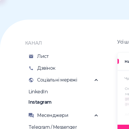
Усі 
КАНАЛ
Лист
Н
Дзвінок
Чу
Соціальні мережі
Оп
LinkedIn
за
{{
Instagram
{{
Аб
Месенджери
{{
Telegram / Messenger