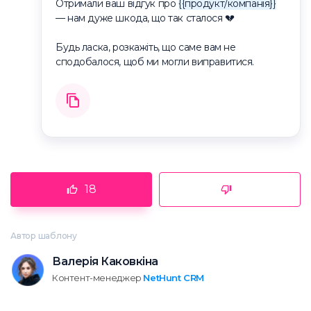
Отримали ваш відгук про
{{продукт/компанія}}
— нам дуже шкода, що так сталося 💔
Будь ласка, розкажіть, що саме вам не
сподобалося, щоб ми могли виправитися.
18
Автор шаблону
Валерія Каковкіна
Контент-менеджер
NetHunt CRM