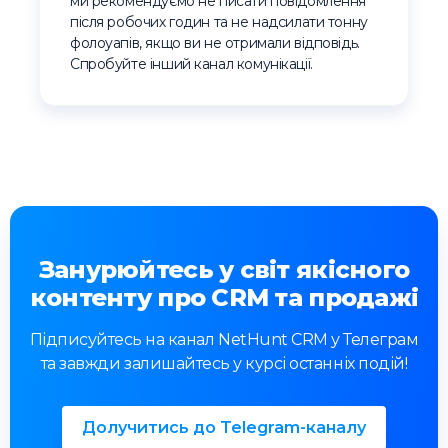
ми рекомендуємо не писати повідомлення
після робочих годин та не надсилати тонну
фолоуапів, якщо ви не отримали відповідь.
Спробуйте інший канал комунікації.
Занурюйтесь у світ якісного
контенту про CRM та продажі
Підписуйтесь на канал NetHunt CRM у Телеграм
та завжди залишайтесь у курсі останніх подій!
Долучитись до Telegram-каналу