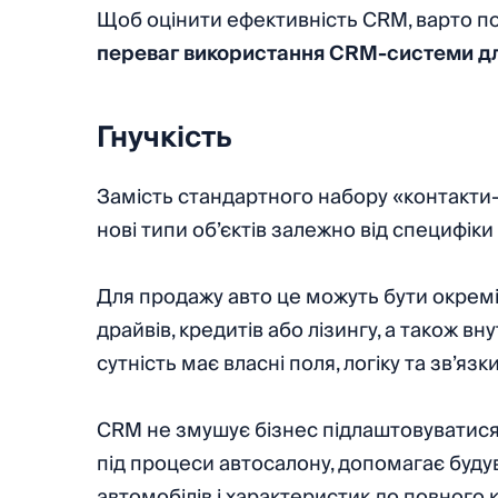
Щоб оцінити ефективність CRM, варто по
переваг використання CRM-системи д
Гнучкість
Замість стандартного набору «контакти–
нові типи об’єктів залежно від специфіки
Для продажу авто це можуть бути окремі с
драйвів, кредитів або лізингу, а також вн
сутність має власні поля, логіку та зв’язк
CRM не змушує бізнес підлаштовуватися
під процеси автосалону, допомагає будув
автомобілів і характеристик до повного 