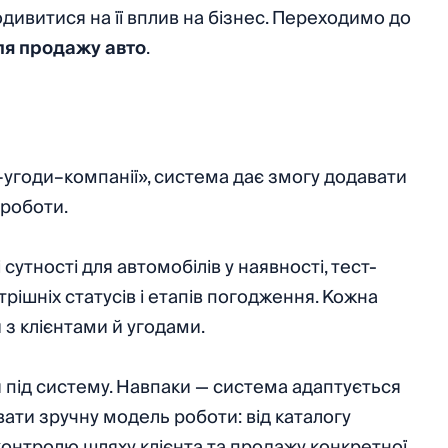
дивитися на її вплив на бізнес. Переходимо до
ля продажу авто
.
угоди–компанії», система дає змогу додавати
 роботи.
утності для автомобілів у наявності, тест-
утрішніх статусів і етапів погодження. Кожна
и з клієнтами й угодами.
 під систему. Навпаки — система адаптується
ати зручну модель роботи: від каталогу
контролю шляху клієнта та продажу конкретної