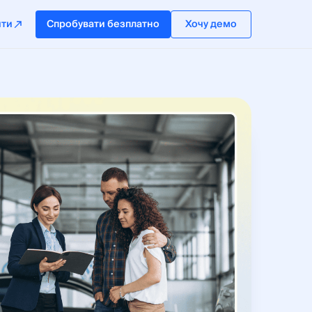
йти
Спробувати безплатно
Хочу демо