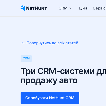
CRM
Ціни
Сервіс
Повернутись до всіх статей
CRM
Три СRM-системи д
продажу авто
Cпробувати NetHunt CRM