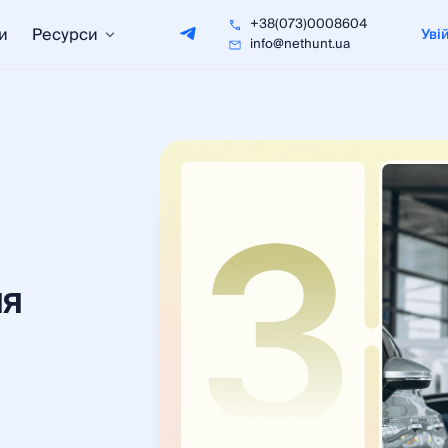
+38(073)0008604
и
Ресурси
Уві
info@nethunt.ua
ля