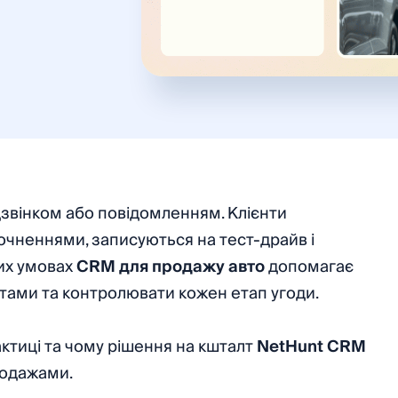
звінком або повідомленням. Клієнти
очненнями, записуються на тест-драйв і
их умовах
CRM для продажу авто
допомагає
нтами та контролювати кожен етап угоди.
актиці та чому рішення на кшталт
NetHunt CRM
родажами.