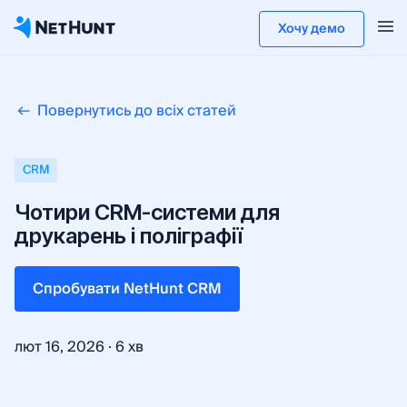
Хочу демо
Повернутись до всіх статей
CRM
Чотири CRM-системи для
друкарень і поліграфії
Cпробувати NetHunt CRM
·
лют 16, 2026
6 хв