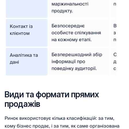
маржинальності
перехо
продукту.
Безпосереднє
Відсут
Контакт із
особисте спілкування
зв'язк
клієнтом
на кожному етапі.
покупц
Безперешкодний збір
Обмеж
Аналітика та
інформації про
даних 
дані
поведінку аудиторії.
спожив
Види та формати прямих
продажів
Ринок використовує кілька класифікацій: за тим,
кому бізнес продає, і за тим, як саме організована