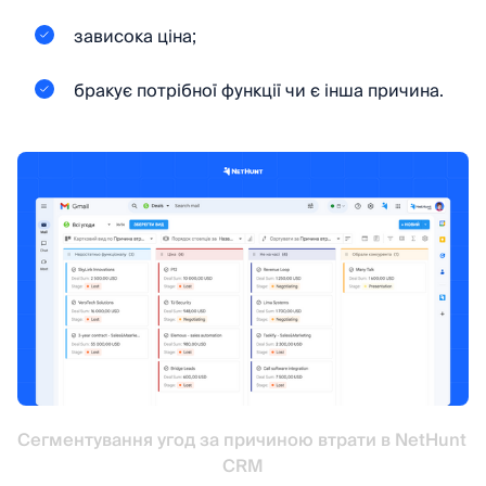
зависока ціна;
бракує потрібної функції чи є інша причина.
Сегментування угод за причиною втрати в NetHunt 
CRM