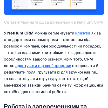
Сегментування угод за джерелами в NetHunt CRM 
У
NetHunt CRM
можна сегментувати
клієнтів
як за
стандартними параметрами — джерелом ліда,
розміром компанії, сферою діяльності чи посадою,
— так і за власними критеріями, які відповідають
особливостям вашого бізнесу. Крім того, CRM
легко
адаптувати під свої процеси:
створювати й
редагувати поля, групувати їх для зручної навігації
та налаштовувати структуру карток так, щоб
менеджери завжди бачили саме ту інформацію, яка
потрібна для ефективної роботи.
Робота із запереченнями та