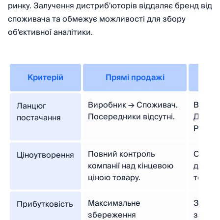
ринку. Залучення дистриб'юторів віддаляє бренд від
споживача та обмежує можливості для збору
об'єктивної аналітики.
Критерій
Прямі продажі
Не
Виробник → Споживач.
Вироб
Ланцюг
Посередники відсутні.
Дистр
постачання
Ритей
Повний контроль
Сильна
Ціноутворення
компанії над кінцевою
додатк
ціною товару.
торгов
Максимальне
Значна
Прибутковість
збереження
загаль