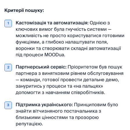
Критерії пошуку:
Кастомізація та автоматизація:
Однією з
1
ключових вимог була гнучкість системи —
можливість не просто користуватися готовими
функціями, а глибоко налаштувати поля,
воронки та створювати складні автоматизації
під процеси MOODua.
Партнерський сервіс:
Пріоритетом був пошук
2
партнера з винятковим рівнем обслуговування
— команди, готової провести детальне демо,
зануритись у процеси та «на пальцях»
допомогти з навчанням співробітників.
Підтримка українського:
Принциповим було
3
знайти вітчизняного постачальника з
близькими цінностями та прозорою
репутацією.