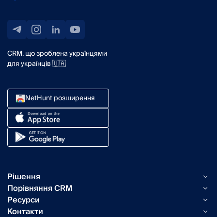
CRM, що зроблена українцями
для українців 🇺🇦
NetHunt розширення
Рішення
Порівняння CRM
Можливості NetHunt
Ресурси
Таск-менеджер vs NetHunt
Email-кампанії
Контакти
Індустрії
Телеграм-канал
Автоматизація продажу