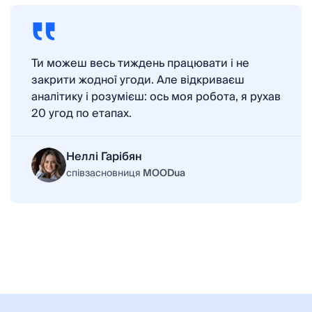
Ти можеш весь тиждень працювати і не
закрити жодної угоди. Але відкриваєш
аналітику і розумієш: ось моя робота, я рухав
20 угод по етапах.
Неллі Гарібян
співзасновниця
MOODua