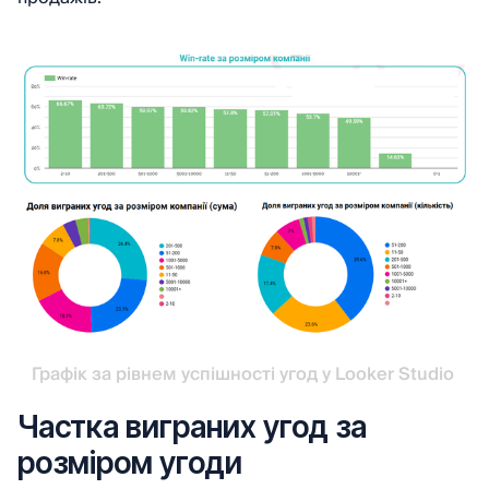
Графік за рівнем успішності угод у Looker Studio 
Частка виграних угод за
розміром угоди