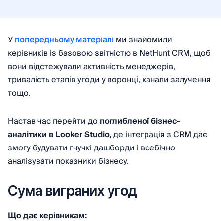
У
попередньому матеріалі
ми знайомили
керівників із базовою звітністю в NetHunt CRM, щоб
вони відстежували активність менеджерів,
тривалість етапів угоди у воронці, канали залучення
тощо.
Настав час перейти до
поглибленої бізнес-
аналітики в Looker Studio,
де інтеграція з CRM дає
змогу будувати гнучкі дашборди і всебічно
аналізувати показники бізнесу.
Сума виграних угод
Що дає керівникам: