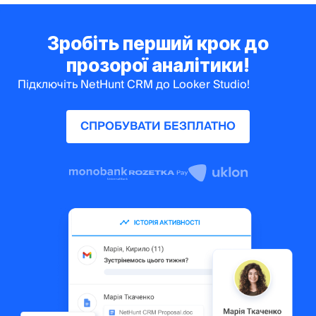
Зробіть перший крок до
прозорої аналітики!
Підключіть NetHunt CRM до Looker Studio!
СПРОБУВАТИ БЕЗПЛАТНО