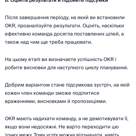
8. Оцініть результати й підбийте підсумки
Після завершення періоду, на який ви встановили
OKR, проаналізуйте результати. Оцініть, наскільки
ефективно команда досягла поставлених цілей, а
також над чим ще треба працювати.
На цьому етапі ви визначаєте успішність OKR і
робите висновки для наступного циклу планування.
Добрим варіантом стане підсумкова зустріч, на якій
кожен член команди зможе поділитися
враженнями, висновками й пропозиціями.
OKR мають надихати команду, а не демотивувати її,
якщо вони недосяжні. Не варто переходити цю
тонку межу. Тому успіх можна відзначати, навіть