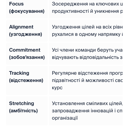
Focus
Зосередження на ключових цілях 
(фокусування)
продуктивності й уникнення розп
Alignment
Узгодження цілей на всіх рівнях орг
(узгодження)
рухалися в одному напрямку й дося
Commitment
Усі члени команди беруть участь у 
(зобов’язання)
відчувають відповідальність за їх 
Tracking
Регулярне відстеження прогресу д
(відстеження)
підзвітності й можливості своєчас
курс
Stretching
Установлення сміливих цілей, які
(амбітність)
запровадження інновацій і сприяю
організації