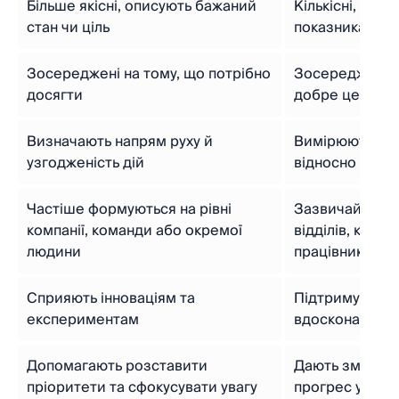
Більше якісні, описують бажаний
Кількісні, вир
стан чи ціль
показниках
Зосереджені на тому, що потрібно
Зосереджені на
досягти
добре це вико
Визначають напрям руху й
Вимірюють про
узгодженість дій
відносно встан
Частіше формуються на рівні
Зазвичай вста
компанії, команди або окремої
відділів, кома
людини
працівників
Сприяють інноваціям та
Підтримують п
експериментам
вдосконалення
Допомагають розставити
Дають змогу в
пріоритети та сфокусувати увагу
прогрес у дося