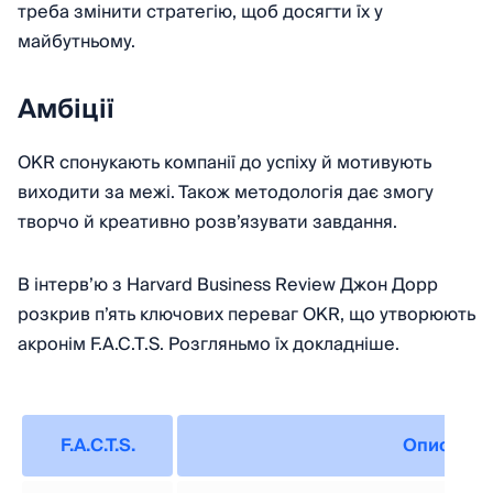
треба змінити стратегію, щоб досягти їх у
майбутньому.
Амбіції
OKR спонукають компанії до успіху й мотивують
виходити за межі. Також методологія дає змогу
творчо й креативно розв’язувати завдання.
В інтерв’ю з Harvard Business Review Джон Дорр
розкрив п’ять ключових переваг OKR, що утворюють
акронім F.A.C.T.S. Розгляньмо їх докладніше.
F.A.C.T.S.
Опис