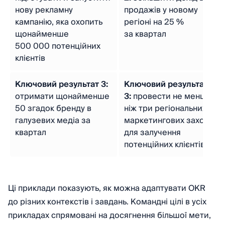
нову рекламну
продажів у новому
кампанію, яка охопить
регіоні на 25 %
щонайменше
за квартал
500 000 потенційних
клієнтів
Ключовий результат 3:
Ключовий результат
отримати щонайменше
3:
провести не менше
50 згадок бренду в
ніж три регіональних
галузевих медіа за
маркетингових заходи
квартал
для залучення
потенційних клієнтів
Ці приклади показують, як можна адаптувати OKR
до різних контекстів і завдань. Командні цілі в усіх
прикладах спрямовані на досягнення більшої мети,