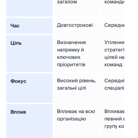
загалом
команди
Довгострокові
Середньостр
Час
Визначення
Утілення
Ціль
напрямку й
стратегічних
ключових
цілей на рівні
пріоритетів
команд
Високий рівень,
Середній ріве
Фокус
загальні цілі
спеціалізовані
Впливає на всю
Впливає на
Вплив
організацію
певний відділ
групу команд