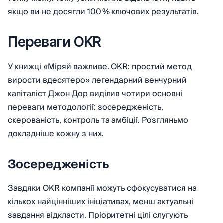
якщо ви не досягли 100 % ключових результатів.
Переваги OKR
У книжці «Міряй важливе. OKR: простий метод
вирости вдесятеро» легендарний венчурний
капіталіст Джон Дор виділив чотири основні
переваги методології: зосередженість,
скерованість, контроль та амбіції. Розгляньмо
докладніше кожну з них.
Зосередженість
Завдяки OKR компанії можуть сфокусуватися на
кількох найцінніших ініціативах, менш актуальні
завдання відкласти. Пріоритетні цілі слугують