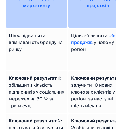
маркетингу
продажів
Ціль:
підвищити
Ціль:
збільшити
обсяг
впізнаваність бренду на
продажів
у новому
ринку
регіоні
Ключовий результат 1:
Ключовий результат 1:
збільшити кількість
залучити 10 нових
підписників у соціальних
ключових клієнтів у
мережах на 30 % за
регіоні за наступні
три місяці
шість місяців
Ключовий результат 2:
Ключовий результат
підготувати й запустити
2:
збільшити дохід від