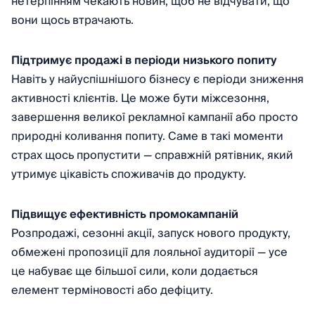
нетерпінням чекають новин, щоб не відчувати, що
вони щось втрачають.
Підтримує продажі в періоди низького попиту
Навіть у найуспішнішого бізнесу є періоди зниження
активності клієнтів. Це може бути міжсезоння,
завершення великої рекламної кампанії або просто
природні коливання попиту. Саме в такі моменти
страх щось пропустити — справжній рятівник, який
утримує цікавість споживачів до продукту.
Підвищує ефективність промокампаній
Розпродажі, сезонні акції, запуск нового продукту,
обмежені пропозиції для лояльної аудиторії — усе
це набуває ще більшої сили, коли додається
елемент терміновості або дефіциту.