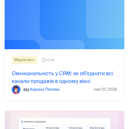
Maркетинг
10 хв
Омніканальність у CRM: як об’єднати всі
канали продажів в одному вікні
від
Карина Попова
лип 07, 2026