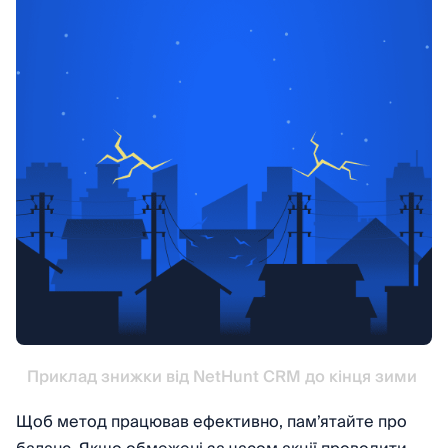
Приклад знижки від NetHunt CRM до кінця зими 
Щоб метод працював ефективно, пам’ятайте про