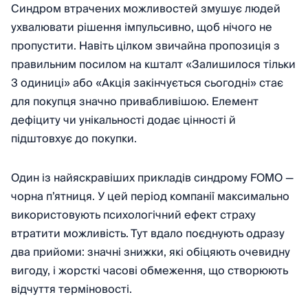
Синдром втрачених можливостей змушує людей
ухвалювати рішення імпульсивно, щоб нічого не
пропустити. Навіть цілком звичайна пропозиція з
правильним посилом на кшталт «Залишилося тільки
3 одиниці» або «Акція закінчується сьогодні» стає
для покупця значно привабливішою. Елемент
дефіциту чи унікальності додає цінності й
підштовхує до покупки.
Один із найяскравіших прикладів синдрому FOMO —
чорна п’ятниця. У цей період компанії максимально
використовують психологічний ефект страху
втратити можливість. Тут вдало поєднують одразу
два прийоми: значні знижки, які обіцяють очевидну
вигоду, і жорсткі часові обмеження, що створюють
відчуття терміновості.