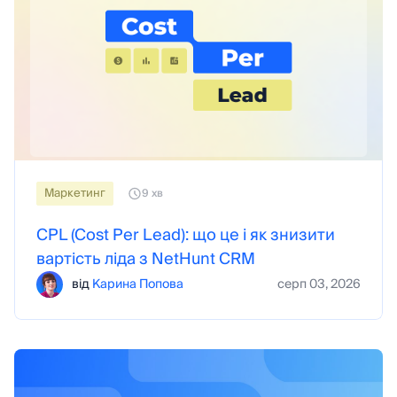
Maркетинг
9 хв
CPL (Cost Per Lead): що це і як знизити
вартість ліда з NetHunt CRM
від
Карина Попова
серп 03, 2026