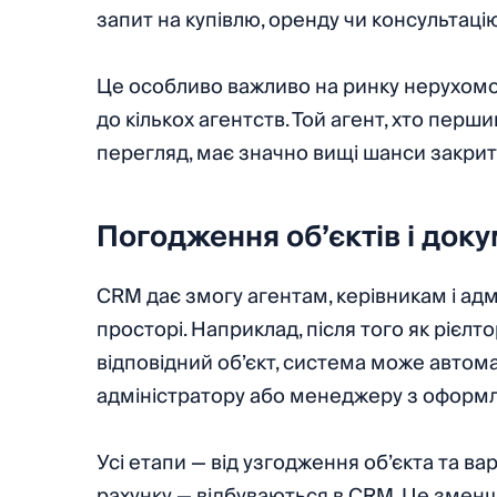
запит на купівлю, оренду чи консультаці
Це особливо важливо на ринку нерухомос
до кількох агентств. Той агент, хто перш
перегляд, має значно вищі шанси закрит
Погодження об’єктів і доку
CRM дає змогу агентам, керівникам і а
просторі. Наприклад, після того як рієл
відповідний об’єкт, система може автом
адміністратору або менеджеру з оформл
Усі етапи — від узгодження об’єкта та ва
рахунку — відбуваються в CRM. Це зменшу