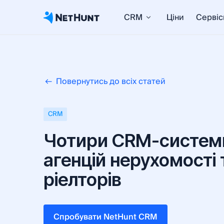
CRM
Ціни
Сервіс
Повернутись до всіх статей
CRM
Чотири CRM-систем
агенцій нерухомості 
ріелторів
Cпробувати NetHunt CRM