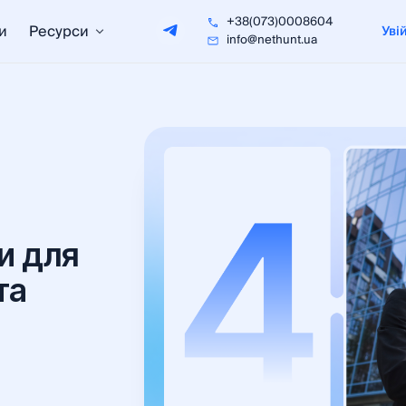
+38(073)0008604
и
Ресурси
Уві
info@nethunt.ua
и для
та