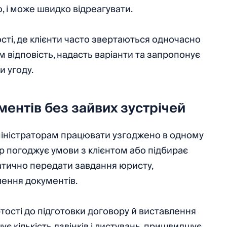
ю, і може швидко відреагувати.
ті, де клієнти часто звертаються одночасно
им відповість, надасть варіанти та запропонує
и угоду.
ментів без зайвих зустрічей
дміністраторам працювати узгоджено в одному
тор погоджує умови з клієнтом або підбирає
атично передати завдання юристу,
ення документів.
ртості до підготовки договору й виставлення
є кількість дзвінків і листувань, пришвидшує