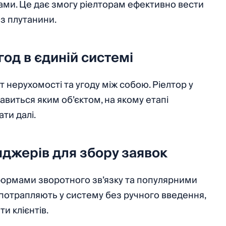
иками. Це дає змогу ріелторам ефективно вести
ез плутанини.
 угод в єдиній системі
т нерухомості та угоду між собою. Ріелтор у
кавиться яким об’єктом, на якому етапі
ати далі.
нджерів для збору заявок
 формами зворотного зв’язку та популярними
потрапляють у систему без ручного введення,
и клієнтів.