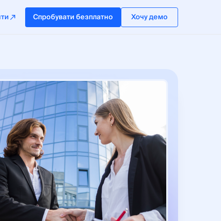
йти
Спробувати безплатно
Хочу демо