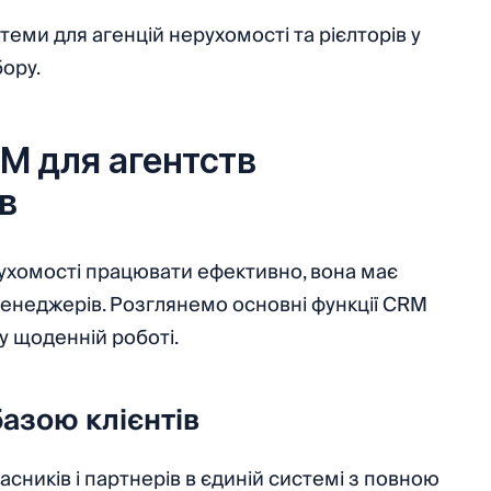
еми для агенцій нерухомості та рієлторів у
бору.
M для агентств
ів
ухомості працювати ефективно, вона має
 менеджерів. Розглянемо основні функції CRM
 у щоденній роботі.
базою клієнтів
ласників і партнерів в єдиній системі з повною