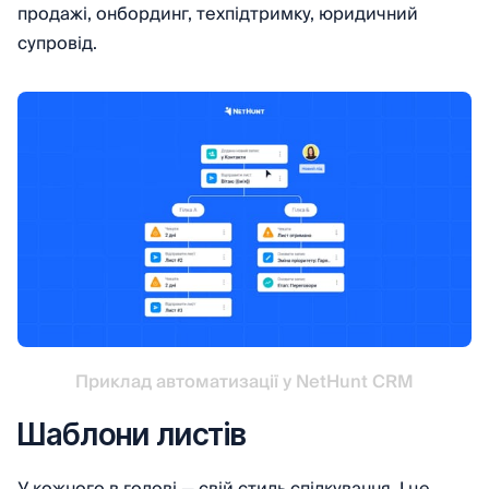
продажі, онбординг, техпідтримку, юридичний
супровід.
Приклад автоматизації у NetHunt CRM
Шаблони листів
У кожного в голові — свій стиль спілкування. І це