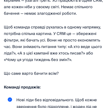
керівник — узагалі третє. Усі працюють в одній CRM,
але кожен ніби у своєму світі. Немає спільного
бачення — немає злагодженої роботи.
Щоб команда справді рухалась в одному напрямку,
потрібна спільна картина. У CRM це — збережені
фільтри, які бачать усі. Вони не просто економлять
час. Вони знімають питання типу: «А хто веде цього
ліда?», «А з цієї кампанії вже хтось писав?» або
«Чому ця угода тиждень без змін?».
Що саме варто бачити всім?
Команді продажів:
Нові ліди без відповідального. Щоб кожне
звернення було підхоплене, і жоден лід не