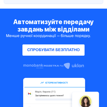
Автоматизуйте передачу
завдань між відділами
Менше ручної координації — більше порядку.
СПРОБУВАТИ БЕЗПЛАТНО