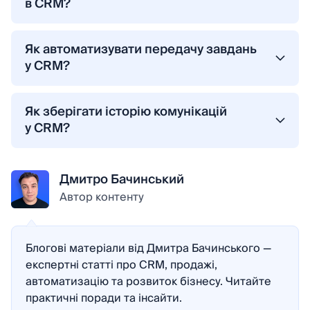
в CRM?
Призначайте відповідальних менеджерів,
коментуйте прямо в картках, використовуйте
Як автоматизувати передачу завдань
спільні фільтри, шаблони листів і
у CRM?
автоматизацію — це допоможе кожному знати
У NetHunt CRM можна налаштувати
свою роль і діяти без хаосу.
автоматичні дії: наприклад, під час зміни етапу
Як зберігати історію комунікацій
CRM сама створює завдання, надсилає лист
у CRM?
або повідомляє потрібну людину. Це прибирає
Уся переписка, дзвінки й коментарі фіксуються
потребу в ручному пінгуванні.
прямо в картці клієнта. Це дає змогу команді
Дмитро Бачинський
швидко орієнтуватися в ситуації, не
Автор контенту
перемикаючись між месенджерами чи
поштою.
Блогові матеріали від Дмитра Бачинського —
експертні статті про CRM, продажі,
автоматизацію та розвиток бізнесу. Читайте
практичні поради та інсайти.