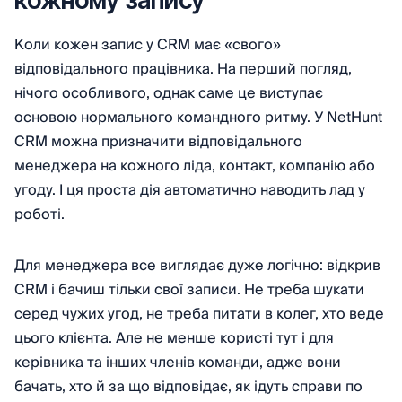
кожному запису
Коли кожен запис у CRM має «свого»
відповідального працівника. На перший погляд,
нічого особливого, однак саме це виступає
основою нормального командного ритму. У NetHunt
CRM можна призначити відповідального
менеджера на кожного ліда, контакт, компанію або
угоду. І ця проста дія автоматично наводить лад у
роботі.
Для менеджера все виглядає дуже логічно: відкрив
CRM і бачиш тільки свої записи. Не треба шукати
серед чужих угод, не треба питати в колег, хто веде
цього клієнта. Але не менше користі тут і для
керівника та інших членів команди, адже вони
бачать, хто й за що відповідає, як ідуть справи по